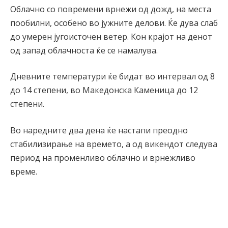
Облачно со повремени врнежи од дожд, на места
пообилни, особено во јужните делови. Ќе дува слаб
до умерен југоисточен ветер. Кон крајот на денот
од запад облачноста ќе се намалува.
Дневните температури ќе бидат во интервал од 8
до 14 степени, во Македонска Каменица до 12
степени.
Во наредните два дена ќе настапи преодно
стабилизирање на времето, а од викендот следува
период на променливо облачно и врнежливо
време.