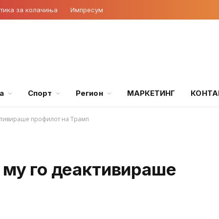
тика за колачиња
Импресум
а
Спорт
Регион
МАРКЕТИНГ
КОНТА
активираше профилот на Трамп
 му го деактивираше