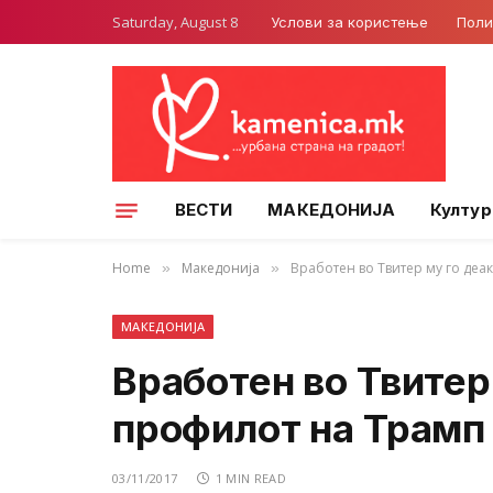
Saturday, August 8
Услови за користење
Поли
ВЕСТИ
МАКЕДОНИЈА
Култур
Home
Македонија
Вработен во Твитер му го де
»
»
МАКЕДОНИЈА
Вработен во Твитер
профилот на Трамп
03/11/2017
1 MIN READ