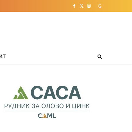
Facebook
X
Instagram
(Twitter)
КТ