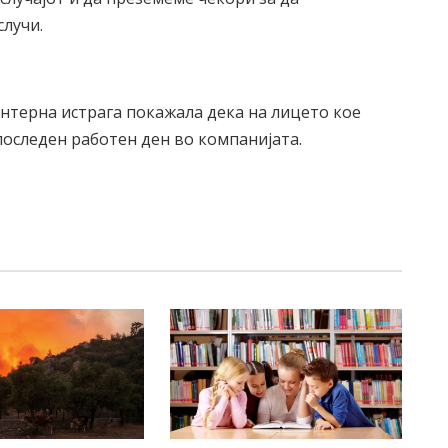
случи.
нтерна истрага покажала дека на лицето кое
последен работен ден во компанијата.