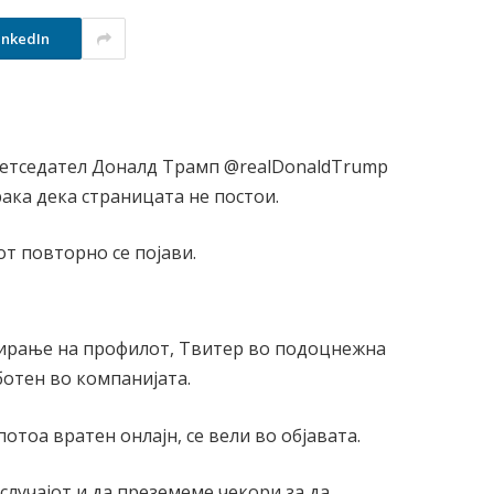
inkedIn
етседател Доналд Трамп @realDonaldTrump
ака дека страницата не постои.
т повторно се појави.
ирање на профилот, Твитер во подоцнежна
ботен во компанијата.
отоа вратен онлајн, се вели во објавата.
лучајот и да преземеме чекори за да