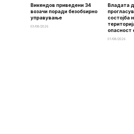
Викендов приведени 34
Владата д
возачи поради безобѕирно
прогласув
управување
состојба 
териториј
03/08/2026
опасност 
01/08/2026