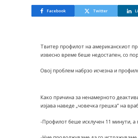
Facebook
Twitter
L
Твитер профилот на американскиот пр
извесно време беше недостапен, со пор
Овој проблем набрзо исчезна и профило
Како причина за ненамерното деактив
изјава наведе „човечка грешка” на вра
-Профилот беше исклучен 11 минути, а п
-Ние продолжуваме да го истражуваме с