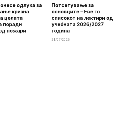
онесе одлука за
Потсетување за
ање кризна
основците – Еве го
на целата
списокот на лектири од
а поради
учебната 2026/2027
од пожари
година
31/07/2026