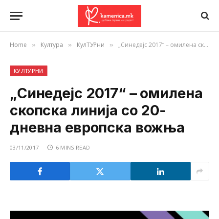
Home
Култура
КулТУРни
„Синедејс 2017“ – омилена скопска линија со 20-дневна европска вожња
»
»
»
КУЛТУРНИ
„Синедејс 2017“ – омилена
скопска линија со 20-
дневна европска вожња
03/11/2017
6 MINS READ