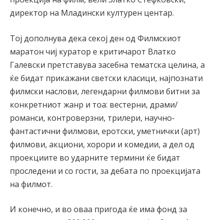
директор на Младински културен центар.
Тој дополнува дека секој ден од Филмскиот
маратон чиј куратор е критичарот Влатко
Галевски претставува засебна тематска целина, а
ќе бидат прикажани светски класици, најпознати
филмски наслови, легендарни филмови битни за
конкретниот жанр и тоа: вестерни, драми/
романси, контроверзни, трилери, научно-
фантастични филмови, еротски, уметнички (арт)
филмови, акциони, хорори и комедии, а дел од
проекциите во ударните термини ќе бидат
проследени и со гости, за дебата по проекцијата
на филмот.
И конечно, и во оваа пригода ќе има фонд за