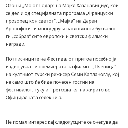
Озон и „Мојот Годар” на Мајкл Хазанавициус, кои
се дел и од специјалната програма „Француски
прозорец кон светот“, „Мајка” на Дарен
Аронофски…и многу други наслови кои буквално
ги „собраа“ сите европски и светски филмски
награди.
Потписниците на Фестивалот притоа посебно ја
издвојуваат и премиерата на филмот „Пченица”
на култниот турски режисер Семи Капланоглу, кој
не само што ќе биде почесен гостин на
фестивалот, туку и Претседател на жирито во
Официјалната селекција.
Не помал интерес кај сладокусците се очекува да