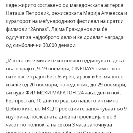
каде жирито составено од македонската актерка
Наташа Петровиќ, режисерката Марија Апчевска и
кураторот на меѓународниот фестивал на кратки
филмови “2Annas”, Лајма Граждановича ќе
одлучат за најдоброто дело и ќе доделат награда
од симболични 30.000 денари.
„И кога сите мислите и конечно оддишувате дека
ова е крајот, 9-19 ноември, CINEDAYS тимот кон
сите вас е крајно безобѕирен, дрзок и безмилосен
и веќе од 20 ноември, понеделник, до 29 ноември,
ви нуди ФИЛМСКИ МАРАТОН. 24 часа, ден и ноќ,
без престан, 10 дни по ред, во нашето интимно,
Џебно кино во МКЦ! Проекциите започнуваат во 9
изутрина, последната дневна проекција е во 3
часот по полноќ, а на секои 3 часа започнува
проекција на филм, вели Златко Стефковски,