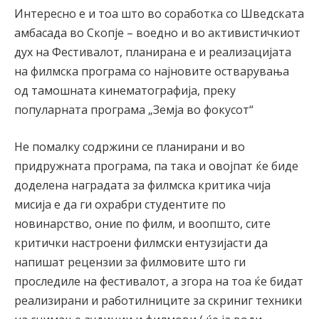
Интересно е и тоа што во соработка со Шведската
амбасада во Скопје – воедно и во активистичкиот
дух на Фестивалот, планирана е и реализацијата
на филмска програма со најновите остварувања
од тамошната кинематографија, преку
популарната програма „Земја во фокусот“
Не помалку содржини се планирани и во
придружната програма, па така и овојпат ќе биде
доделена наградата за филмска критика чија
мисија е да ги охрабри студентите по
новинарство, оние по филм, и воопшто, сите
критички настроени филмски ентузијасти да
напишат рецензии за филмовите што ги
проследиле на фестивалот, а згора на тоа ќе бидат
реализирани и работилниците за скриниг техники