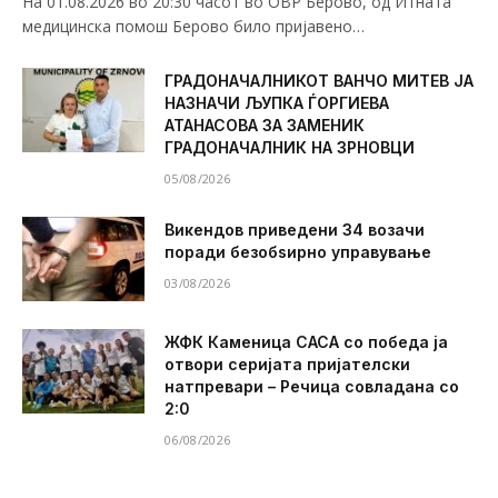
На 01.08.2026 во 20:30 часот во ОВР Берово, од Итната
медицинска помош Берово било пријавено…
ГРАДОНАЧАЛНИКОТ ВАНЧО МИТЕВ ЈА
НАЗНАЧИ ЉУПКА ЃОРГИЕВА
АТАНАСОВА ЗА ЗАМЕНИК
ГРАДОНАЧАЛНИК НА ЗРНОВЦИ
05/08/2026
Викендов приведени 34 возачи
поради безобѕирно управување
03/08/2026
ЖФК Каменица САСА со победа ја
отвори серијата пријателски
натпревари – Речица совладана со
2:0
06/08/2026