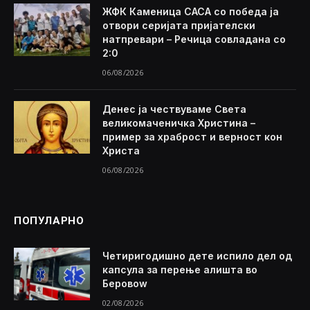
ЖФК Каменица САСА со победа ја
отвори серијата пријателски
натпревари – Речица совладана со
2:0
06/08/2026
Денес ја чествуваме Света
великомаченичка Христина –
пример за храброст и верност кон
Христа
06/08/2026
ПОПУЛАРНО
Четиригодишно дете испило дел од
капсула за перење алишта во
Беровоw
02/08/2026