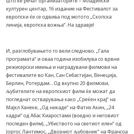
што ќе речат организаторите – Младински
културен центар, 16 издание на Фестивалот за
европски ќе се одвива под мотото „Скопска
линија, европска вожња“. На здравје!
И, разглобувањето го вели следново. „Гала
програмата“ и оваа година изобилува со врвни
режисерски имиња и наградувани филмови на
фестивалите во Кан, Сан Себастијан, Венеција,
Берлин, Ротердам… Од вкупно 20 филмови,
љубителите на европскиот филм ќе можат да
погледнат остварувања како „Среќен крај“ на
Мајкл Ханеке, „Од никаде“ на Фатих Акин, „24
кадри“ од Абас Киаростами (воедно и неговиот
последен филм), „Убиството на светиот елен“ од
Јоргос Лантимос, „Двојниот љубовник” на Франсоа