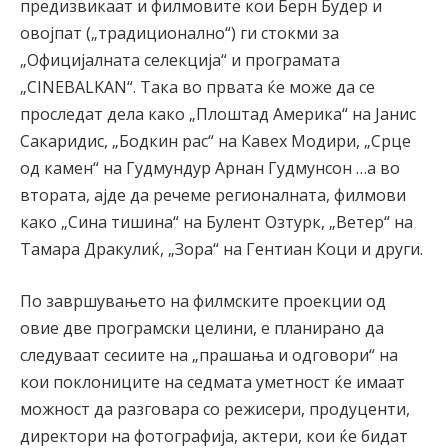
предизвикаат и филмовите кои Берн Будер и
овојпат („традиционално“) ги стокми за
„Официјалната селекција“ и програмата
„CINEBALKAN“. Така во првата ќе може да се
проследат дела како „Плоштад Америка“ на Јанис
Сакаридис, „Бодкин рас“ на Кавех Модири, „Срце
од камен“ на Гудмундур Арнан Гудмунсон …а во
втората, ајде да речеме регионалната, филмови
како „Сина тишина“ на Булент Озтурк, „Ветер“ на
Тамара Дракулиќ, „Зора“ на Гентиан Коци и други.
По завршувањето на филмските проекции од
овие две програмски целини, е планирано да
следуваат сесиите на „прашања и одговори“ на
кои поклониците на седмата уметност ќе имаат
можност да разговара со режисери, продуценти,
директори на фотографија, актери, кои ќе бидат