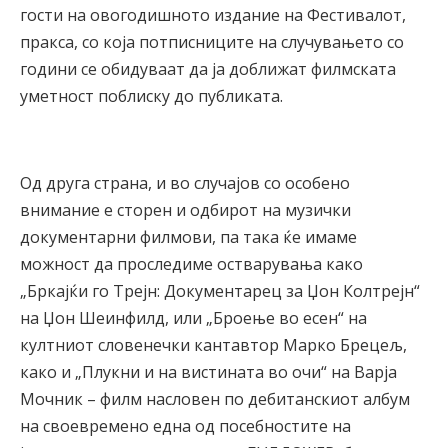
гости на овогодишното издание на Фестивалот,
пракса, со која потписниците на случувањето со
години се обидуваат да ја доближат филмската
уметност поблиску до публиката.
Од друга страна, и во случајов со особено
внимание е сторен и одбирот на музички
документарни филмови, па така ќе имаме
можност да проследиме остварувања како
„Бркајќи го Трејн: Документарец за Џон Колтрејн“
на Џон Шеинфилд, или „Броење во есен“ на
култниот словенечки кантавтор Марко Брецељ,
како и „Плукни и на вистината во очи“ на Варја
Мочник – филм насловен по дебитанскиот албум
на своевремено една од посебностите на