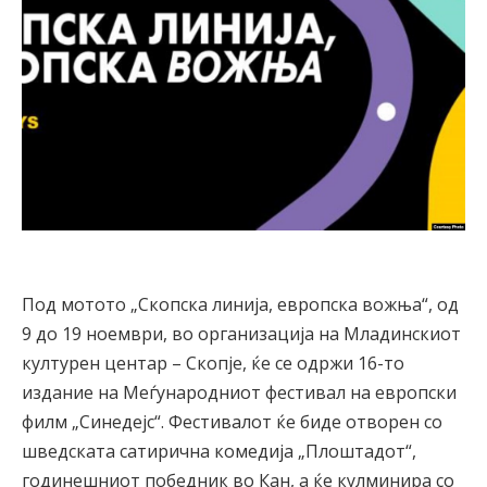
Под мотото „Скопска линија, европска вожња“, од
9 до 19 ноември, во организација на Младинскиот
културен центар – Скопје, ќе се одржи 16-то
издание на Меѓународниот фестивал на европски
филм „Синедејс“. Фестивалот ќе биде отворен со
шведската сатирична комедија „Плоштадот“,
годинешниот победник во Кан, а ќе кулминира со