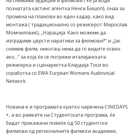
на снимање аудиции и филмови ( ќе ја води
познатата кастинг агентка Ненси Бишоп), онаа за
промена на планови во еден кадар, како вид
монтажа ( традиционално со режисерот Мирослав
Момчиловиќ), „Нарација: Како можеме да
изградиме цврсти наративи за филмови?“ и „Јас
снимив филм, никогаш нема да го видите освен
ако…“ за која ќе се погрижи италијанската
режисерка и сценаристка Клаудија Тоси во
соработка со EWA Eurpean Womans Audiovisial
Network.
Новина е и програмата кратко наречена CINEDAYS
+, а во рамките на Студентската програма, ќе
бидат прикажани повеќе од 50 студентски
филмови од регионалните филмски академии,