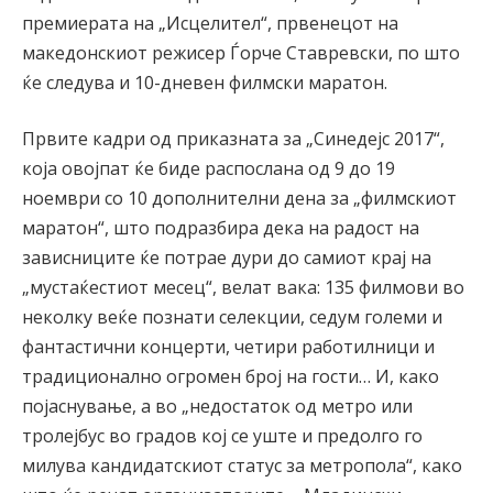
премиерата на „Исцелител“, првенецот на
македонскиот режисер Ѓорче Ставревски, по што
ќе следува и 10-дневен филмски маратон.
Првите кадри од приказната за „Синедејс 2017“,
која овојпат ќе биде распослана од 9 до 19
ноември со 10 дополнителни дена за „филмскиот
маратон“, што подразбира дека на радост на
зависниците ќе потрае дури до самиот крај на
„мустаќестиот месец“, велат вака: 135 филмови во
неколку веќе познати селекции, седум големи и
фантастични концерти, четири работилници и
традиционално огромен број на гости… И, како
појаснување, а во „недостаток од метро или
тролејбус во градов кој се уште и предолго го
милува кандидатскиот статус за метропола“, како