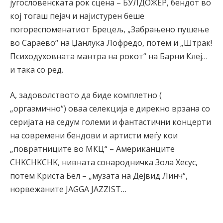
југословенската рок сцена – БУЛДОЖЕР, бендот во
кој тогаш пејач и најистурен беше
погореспоменатиот Брецељ, „Забрањено пушење
во Сараево“ на Џанлука Лофредо, потем и „Штрак!
Психодуховната мантра на рокот“ на Барни Клеј…
и така со ред.
А, задоволството да биде комплетно (
„оргазмично“) оваа селекција е дирекно врзана со
серијата на седум големи и фантастични концерти
на современи бендови и артисти меѓу кои
„повратниците во МКЦ“ – Американците
CHKCHKCHK, нивната сонародничка Зола Хесус,
потем Криста Бел – „музата на Дејвид Линч“,
норвежаните JAGGA JAZZIST…