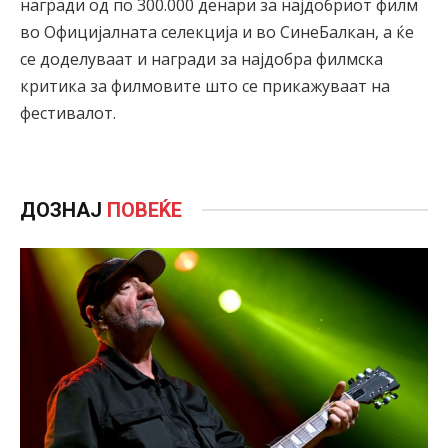
награди од по 300.000 денари за најдобриот филм
во Официјалната селекција и во СинеБалкан, а ќе
се доделуваат и награди за најдобра филмска
критика за филмовите што се прикажуваат на
фестивалот.
ДОЗНАЈ
ПОВЕЌЕ