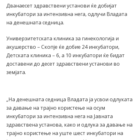
Дванаесет здравствени установи ќе добијат
инкубатори за интензивна нега, одлучи Владата
на денешната седница.
Универзитетската клиника за гинекологија и
акушерство – Скопје ќе добие 24 инкубатори,
Детската клиника – 6, а 10 инкубатори ќе бидат
доставени до десет здравствени установи во
земјата.
„На денешната седница Влaдата ја усвои одлуката
за давање на трајно користење на осум
инкубатори за интензивна нега на Јавната
здравствена установа, како и одлука за давање на
трајно користење на уште шест инкубатори на