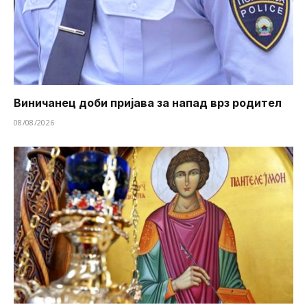
Виничанец доби пријава за напад врз родител
08/08/2026