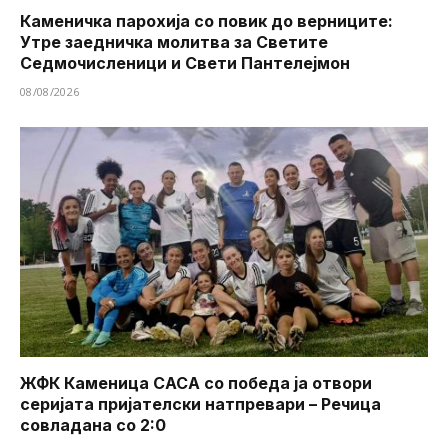
Каменичка парохија со повик до верниците:
Утре заедничка молитва за Светите
Седмочисленици и Свети Пантелејмон
08/08/2026
ЖФК Каменица САСА со победа ја отвори
серијата пријателски натпревари – Речица
совладана со 2:0