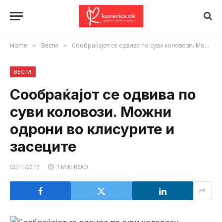
Home
Вести
Сообраќајот се одвива по суви коловози. Можни одрони во клисурите и засеците
»
»
ВЕСТИ
Сообраќајот се одвива по
суви коловози. Можни
одрони во клисурите и
засеците
02/11/2017
1 MIN READ