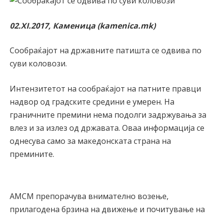
02.XI.2017, Каменица (kamenica.mk)
Сообраќајот на државните патишта се одвива по
суви коловози.
Интензитетот на сообраќајот на патните правци
надвор од градските средини е умерен. На
граничните премини нема подолги задржувања за
влез и за излез од државата. Оваа информација се
однесува само за македонската страна на
премините.
АМСМ препорачува внимателно возење,
прилагодена брзина на движење и почитување на