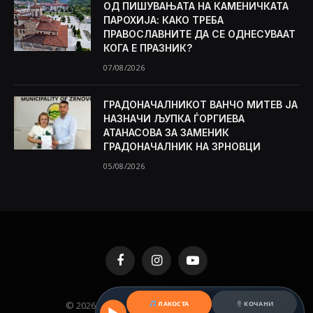
ОД ПИШУВАЊАТА НА КАМЕНИЧКАТА
ПАРОХИЈА: КАКО ТРЕБА
ПРАВОСЛАВНИТЕ ДА СЕ ОДНЕСУВААТ
КОГА Е ПРАЗНИК?
07/08/2026
ГРАДОНАЧАЛНИКОТ ВАНЧО МИТЕВ ЈА
НАЗНАЧИ ЉУПКА ЃОРГИЕВА
АТАНАСОВА ЗА ЗАМЕНИК
ГРАДОНАЧАЛНИК НА ЗРНОВЦИ
05/08/2026
Facebook
Instagram
YouTube
© 2026 KAMENICA.MK. Designed by
MKNET
.
ЛАКОСТА
КОЧАНИ