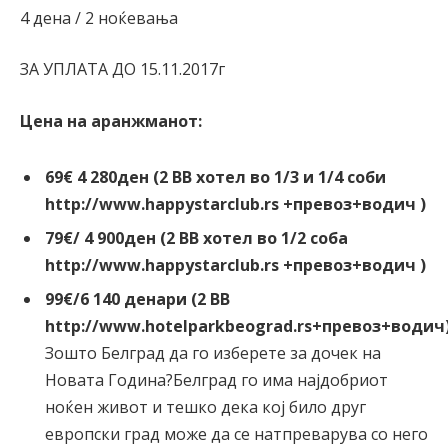
4 дена / 2 ноќевања
ЗА УПЛАТА ДО 15.11.2017г
Цена на аранжманот
:
69€ 4 280ден
(2 ВВ хотел во 1/3 и 1/4 соби
http://www.happystarclub.rs +превоз+водич )
79€/ 4 900ден (2 ВВ хотел во 1/2 соба
http://www.happystarclub.rs +превоз+водич )
99€/6 140
денари (2 ВВ
http://www.hotelparkbeograd.rs+пр
Зошто Белград да го изберете за дочек на
Новата Година?Белград го има најдобриот
ноќен живот и тешко дека кој било друг
европски град може да се натпреварува со него