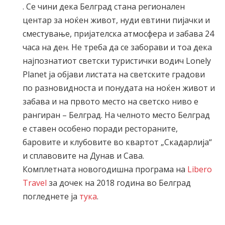
. Се чини дека Белград стана регионален
центар за ноќен живот, нуди евтини пијачки и
сместување, пријателска атмосфера и забава 24
часа на ден. Не треба да се заборави и тоа дека
најпознатиот светски туристички водич Lonely
Planet ја објави листата на светските градови
по разновидноста и понудата на ноќен живот и
забава и на првото место на светско ниво е
рангиран – Белград. На челното место Белград
е ставен особено поради рестораните,
баровите и клубовите во квартот „Скадарлија“
и сплавовите на Дунав и Сава.
Комплетната новогодишна програма на
Libero
Travel
за дочек на 2018 година во Белград
погледнете ја
тука
.