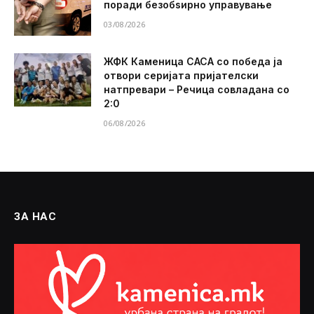
поради безобѕирно управување
03/08/2026
ЖФК Каменица САСА со победа ја
отвори серијата пријателски
натпревари – Речица совладана со
2:0
06/08/2026
ЗА НАС