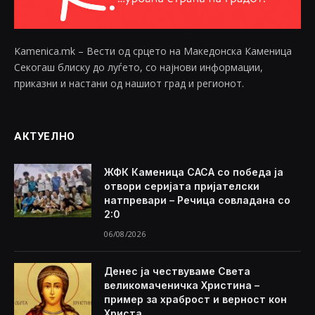
Kamenica.mk – Вести од срцето на Македонска Каменица
Секогаш блиску до луѓето, со најнови информации,
приказни и настани од нашиот град и регионот.
АКТУЕЛНО
ЖФК Каменица САСА со победа ја
отвори серијата пријателски
натпревари – Речица совладана со
2:0
06/08/2026
Денес ја чествуваме Света
великомаченичка Христина –
пример за храброст и верност кон
Христа