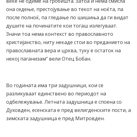
веќе не одиме на гробишта. Затоа и нема смисла
она седење, престојување во текот на ноќта, па
после полноќ, па гледање по шишиња да ги видат
душите на починатите кои тогаш излегуваат.
Значи тоа нема контекст во православното
христијанство, ниту некаде стои во преданието на
православната вера и црква, туку е остаток на
некој паганизам“ вели Отец Бобан.
Во годината има три задушници, кои се
разликуваат единствено во периодот на
одбележување. Летната задушница е споена со
Духовден, есенската е пред велигденските пости, а
зимската задушница е пред Митровден.