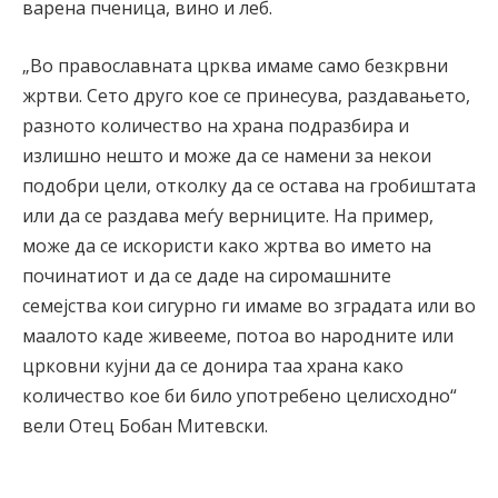
варена пченица, вино и леб.
„Во православната црква имаме само безкрвни
жртви. Сето друго кое се принесува, раздавањето,
разното количество на храна подразбира и
излишно нешто и може да се намени за некои
подобри цели, отколку да се остава на гробиштата
или да се раздава меѓу верниците. На пример,
може да се искористи како жртва во името на
починатиот и да се даде на сиромашните
семејства кои сигурно ги имаме во зградата или во
маалото каде живееме, потоа во народните или
црковни кујни да се донира таа храна како
количество кое би било употребено целисходно“
вели Отец Бобан Митевски.