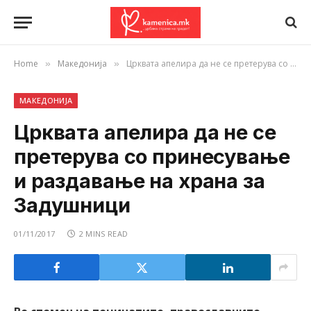
Home
Македонија
Црквата апелира да не се претерува со принесување и раздавање на храна за Задушници
»
»
МАКЕДОНИЈА
Црквата апелира да не се
претерува со принесување
и раздавање на храна за
Задушници
01/11/2017
2 MINS READ