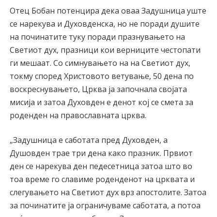
Отец Бобан потенцира дека оваа Задушница уште
се нарекува и Духовденска, но не поради душите
на починатите туку поради празнувањето на
Светиот дух, празници кои верниците честопати
ги мешаат. Со симнувањето на на Светиот дух,
токму според Христовото ветување, 50 дена по
воскреснувањето, Црква ја започнала својата
мисија и затоа Духовден е денот кој се смета за
роденден на православната црква.
„Задушница е саботата пред Духовден, а
Душовден трае три дена како празник. Првиот
ден се нарекува ден педесетница затоа што во
тоа време го славиме роденденот на црквата и
слегувањето на Светиот дух врз апостолите. Затоа
за починатите ја ограничуваме саботата, а потоа