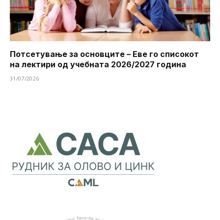
Потсетување за основците – Еве го списокот
на лектири од учебната 2026/2027 година
31/07/2026