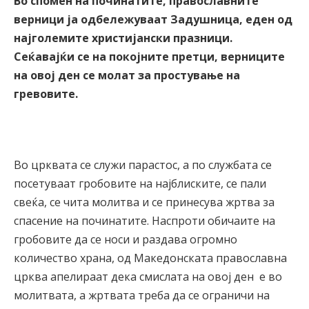
Во спомен на починатите, православните
верници ја одбележуваат Задушница, еден од
најголемите христијански празници.
Сеќавајќи се на покојните претци, верниците
на овој ден се молат за простување на
гревовите.
Во црквата се служи парастос, а по службата се
посетуваат гробовите на најблиските, се пали
свеќа, се чита молитва и се принесува жртва за
спасение на починатите. Наспроти обичаите на
гробовите да се носи и раздава огромно
количество храна, од Македонската православна
црква апелираат дека смислата на овој ден е во
молитвата, а жртвата треба да се ограничи на