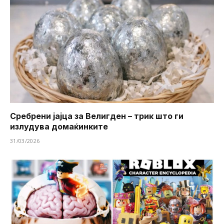
Сребрени јајца за Велигден – трик што ги
излудува домаќинките
31/03/2026