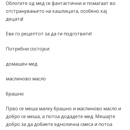
Облогите од мед се фантастични и помагаат во
отстранувањето на кашлицата, особено кај
децата!
Еве го рецептот за да ги подготвите!
Потребни состојки:
домашен мед
маслиново масло
брашно
Прво се меша малку брашно и маслиново масло и
добро се меша, а потоа додадете мед. Мешајте
добро за да добиете еднолична смеса и потоа