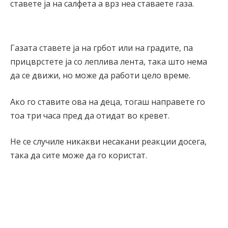
ставете ја на салфета а врз неа ставаете газа.
Газата ставете ја на грбот или на градите, па
прицврстете ја со леплива лента, така што нема
да се движи, но може да работи цело време.
Ако го ставите ова на деца, тогаш направете го
тоа три часа пред да отидат во кревет.
Не се случиле никакви несакани реакции досега,
така да сите може да го користат.