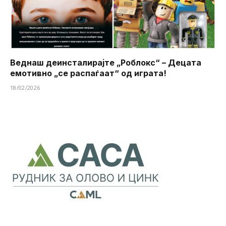
Веднаш деинсталирајте „Роблокс“ – Децата
емотивно „се распаѓаат“ од играта!
18/02/2026