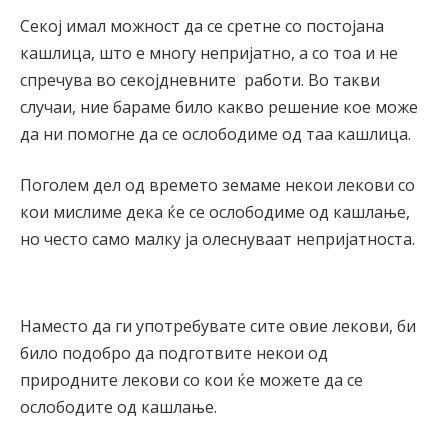
Секој имал можност да се сретне со постојана
кашлица, што е многу непријатно, а со тоа и не
спречува во секојдневните работи. Во такви
случаи, ние бараме било какво решение кое може
да ни помогне да се ослободиме од таа кашлица.
Поголем дел од времето земаме некои лекови со
кои мислиме дека ќе се ослободиме од кашлање,
но често само малку ја олеснуваат непријатноста.
Наместо да ги употребувате сите овие лекови, би
било подобро да подготвите некои од
природните лекови со кои ќе можете да се
ослободите од кашлање.