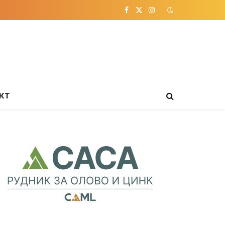
Facebook
X
Instagram
(Twitter)
КТ