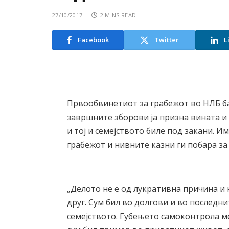
27/10/2017
2 MINS READ
Facebook
Twitter
L
Првообвинетиот за грабежот во НЛБ ба
завршните зборови ја призна вината и 
и тој и семејството биле под закани. 
грабежот и нивните казни ги побара за 
„Делото не е од лукративна причина и н
друг. Сум бил во долгови и во последни
семејството. Губењето самоконтрола ме