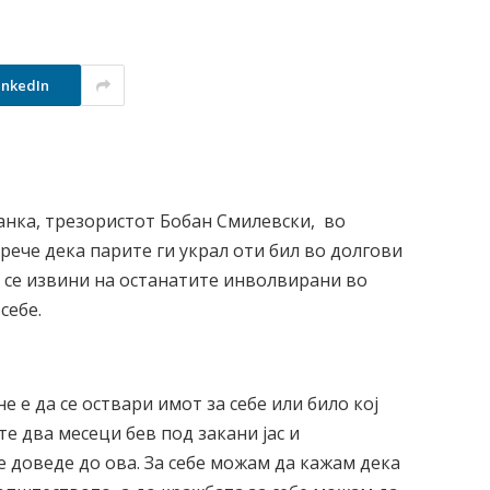
inkedIn
нка, трезористот Бобан Смилевски, во
рече дека парите ги украл оти бил во долгови
Им се извини на останатите инволвирани во
себе.
е е да се оствари имот за себе или било кој
те два месеци бев под закани јас и
 доведе до ова. За себе можам да кажам дека