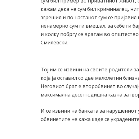
сум бил пример во приватниот живот, 
кажам дека не сум бил криминалец, ни
згрешил и по настанот сум се пријавил
ненамерно сум ги вмешал, за себе ги ба
и колку побргу се вратам во општество
Смилевски.
Тој им се извини на своите родители за
која ја оставил со две малолетни близна
Неговиот брат е второбвинет во случај
максимална десетгодишна казна затво
И се извини на банката за нарушениот 
обвинетите не кажа каде се украдените