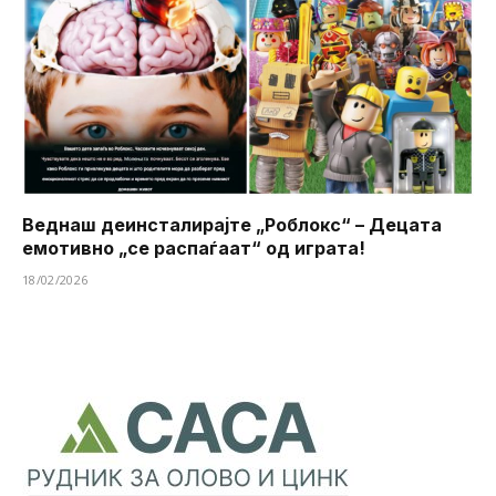
Веднаш деинсталирајте „Роблокс“ – Децата
емотивно „се распаѓаат“ од играта!
18/02/2026