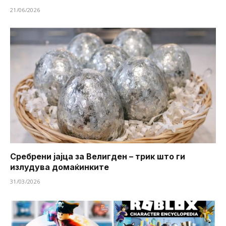
21/06/2026
Сребрени јајца за Велигден – трик што ги
излудува домаќинките
31/03/2026