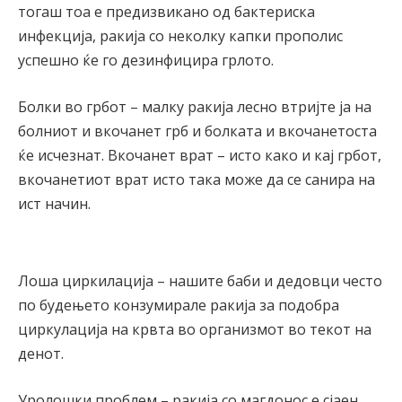
тогаш тоа е предизвикано од бактериска
инфекција, ракија со неколку капки прополис
успешно ќе го дезинфицира грлото.
Болки во грбот – малку ракија лесно втријте ја на
болниот и вкочанет грб и болката и вкочанетоста
ќе исчезнат. Вкочанет врат – исто како и кај грбот,
вкочанетиот врат исто така може да се санира на
ист начин.
Лоша циркилација – нашите баби и дедовци често
по будењето конзумирале ракија за подобра
циркулација на крвта во организмот во текот на
денот.
Уролошки проблем – ракија со магдонос е сјаен