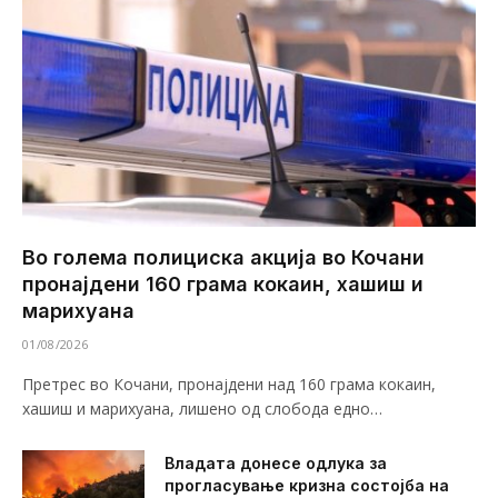
Во голема полициска акција во Кочани
пронајдени 160 грама кокаин, хашиш и
марихуана
01/08/2026
Претрес во Кочани, пронајдени над 160 грама кокаин,
хашиш и марихуана, лишено од слобода едно…
Владата донесе одлука за
прогласување кризна состојба на