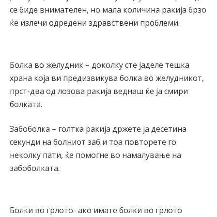
се биде внимателен, но мала количина ракија брзо
ќе излечи одредени здравствени проблеми.
Болка во желудник – доколку сте јаделе тешка
храна која ви предизвикува болка во желудникот,
прст-два од лозова ракија веднаш ќе ја смири
болката.
Забоболка – голтка ракија држете ја десетина
секунди на болниот заб и тоа повторете го
неколку пати, ќе помогне во намалување на
забоболката.
Болки во грлото- ако имате болки во грлото