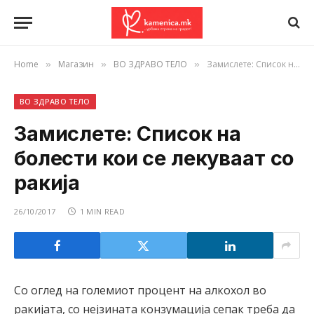
Home
Магазин
ВО ЗДРАВО ТЕЛО
Замислете: Список на болести кои се лекуваат со ракија
»
»
»
ВО ЗДРАВО ТЕЛО
Замислете: Список на
болести кои се лекуваат со
ракија
26/10/2017
1 MIN READ
Со оглед на големиот процент на алкохол во
ракијата, со нејзината конзумација сепак треба да