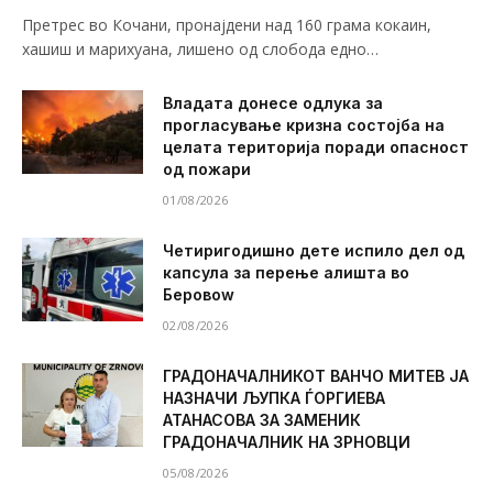
Претрес во Кочани, пронајдени над 160 грама кокаин,
хашиш и марихуана, лишено од слобода едно…
Владата донесе одлука за
прогласување кризна состојба на
целата територија поради опасност
од пожари
01/08/2026
Четиригодишно дете испило дел од
капсула за перење алишта во
Беровоw
02/08/2026
ГРАДОНАЧАЛНИКОТ ВАНЧО МИТЕВ ЈА
НАЗНАЧИ ЉУПКА ЃОРГИЕВА
АТАНАСОВА ЗА ЗАМЕНИК
ГРАДОНАЧАЛНИК НА ЗРНОВЦИ
05/08/2026