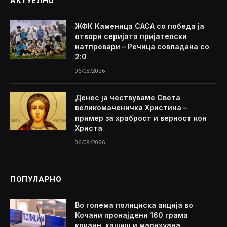
АКТУЕЛНО
ЖФК Каменица САСА со победа ја
отвори серијата пријателски
натпревари – Речица совладана со
2:0
06/08/2026
Денес ја чествуваме Света
великомаченичка Христина –
пример за храброст и верност кон
Христа
06/08/2026
ПОПУЛАРНО
Во голема полициска акција во
Кочани пронајдени 160 грама
кокаин, хашиш и марихуана