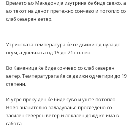
Времето во Македонија изутрина ќе биде свежо, а
во текот на денот претежно сончево и потопло со
слаб северен ветер.
Утринската температура ќе се движи од нула до
осум, а дневната од 15 до 21 степен.
Во Каменица ќе биде сончево со слаб северен
ветер. Температурата ќе се движи од четири до 19
степени.
И утре преку ден ќе биде суво и уште потопло.
Ново значително заладување проследено со
засилен северен ветер и локален дожд ќе има в
сабота.