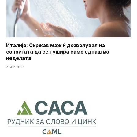
Италија: Скржав маж ѝ дозволувал на
сопругата да се тушира ​​само еднаш во
неделата
23/02/2023