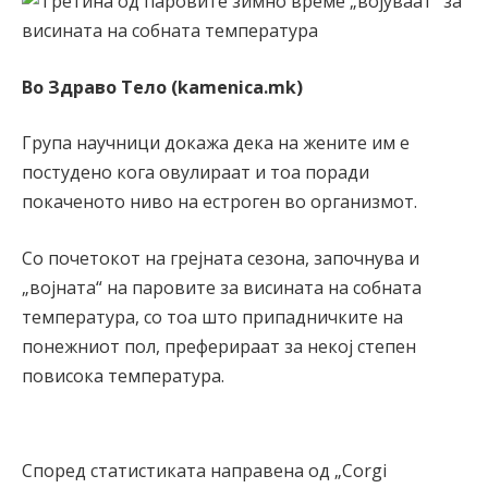
Во Здраво Тело (kamenica.mk)
Група научници докажа дека на жените им е
постудено кога овулираат и тоа поради
покаченото ниво на естроген во организмот.
Со почетокот на грејната сезона, започнува и
„војната“ на паровите за висината на собната
температура, со тоа што припадничките на
понежниот пол, преферираат за некој степен
повисока температура.
Според статистиката направена од „Corgi