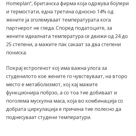
Homeplan“, британска фирма која одржува бојлери
и термостати, една третина односно 14% од
жените ја зголемуваат температурата кога
партнерот не гледа. Според податоците, за
жените идеалната температура се движи од 24 до
25 степени, а мажите пак сакаат за два степени
пониска.
Покрај естрогенот кој има важна улога за
студенилото кое жените го чувствуваат, на второ
место е метаболизмот, кој кај мажите
функционира побрзо, а со тоа тие добиваат и
поголема мускулна маса, која во комбинација со
добрата циркулација е причина тие полесно да
поднесуваат студени температури.