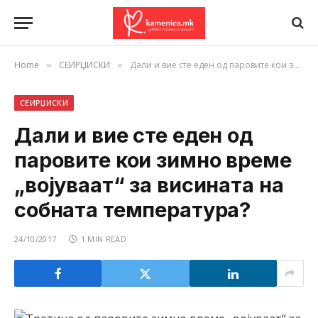
Home
СЕИРЏИСКИ
Дали и вие сте еден од паровите кои зимно време „војуваат“ за висината на собната температура?
»
»
СЕИРЏИСКИ
Дали и вие сте еден од
паровите кои зимно време
„војуваат“ за висината на
собната температура?
24/10/2017
1 MIN READ