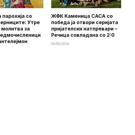
 парохија со
ЖФК Каменица САСА со
верниците: Утре
победа ја отвори серијата
 молитва за
пријателски натпревари –
Седмочисленици
Речица совладана со 2:0
антелејмон
06/08/2026