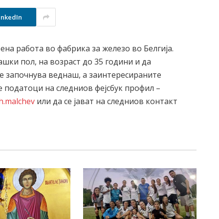
inkedIn
ена работа во фабрика за железо во Белгија.
шки пол, на возраст до 35 години и да
се започнува веднаш, а заинтересираните
е податоци на следниов фејсбук профил –
h.malchev
или да се јават на следниов контакт