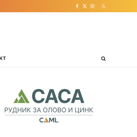
Facebook
X
Instagram
(Twitter)
КТ