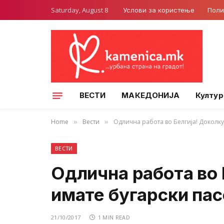
Saturday, August 8
Услови за користење
Поли
ВЕСТИ
МАКЕДОНИЈА
Култур
Home
Вести
Одлична работа во Белгија! Доколку 
»
»
ВЕСТИ
Одлична работа во 
имате бугарски пас
21/10/2017
1 MIN READ