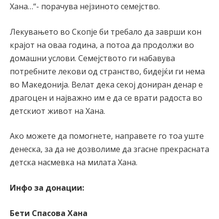
Хана…“- порачува нејзиното семејство.
Лекувањето во Скопје би требало да заврши кон
крајот на оваа година, а потоа да продолжи во
домашни услови. Семејството ги набавува
потребните лекови од странство, бидејќи ги нема
во Македонија. Велат дека секој дониран денар е
драгоцен и најважно им е да се врати радоста во
детскиот живот на Хана.
Ако можете да помогнете, направете го тоа уште
денеска, за да не дозволиме да згасне прекрасната
детска насмевка на милата Хана.
Инфо за донации:
Бети Спасова Хана