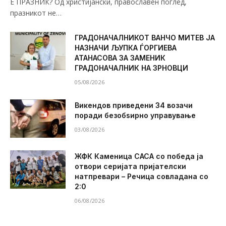
Е ПРАЗНИК? Од христијански, православен поглед,
празникот не…
ГРАДОНАЧАЛНИКОТ ВАНЧО МИТЕВ ЈА
НАЗНАЧИ ЉУПКА ЃОРГИЕВА
АТАНАСОВА ЗА ЗАМЕНИК
ГРАДОНАЧАЛНИК НА ЗРНОВЦИ
05/08/2026
Викендов приведени 34 возачи
поради безобѕирно управување
03/08/2026
ЖФК Каменица САСА со победа ја
отвори серијата пријателски
натпревари – Речица совладана со
2:0
06/08/2026