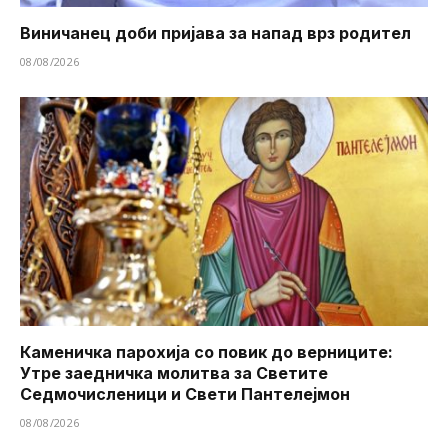
Виничанец доби пријава за напад врз родител
08/08/2026
Каменичка парохија со повик до верниците:
Утре заедничка молитва за Светите
Седмочисленици и Свети Пантелејмон
08/08/2026