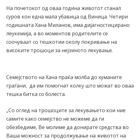
На почетокот од оваа година животот станал
суров кон една мала убавица од Виница. Четири
годишната Хана Миланов, има дијагностицирано
леукемија, а во моментов родителите се
соочуваат со тешкотии околу покривање на
високите трошоци за нејзиното лекување.
Семејството на Хана праќа молба до хуманите
граѓани, да им помогнат колку што можат во оваа
тешка битка со болеста.
„Со оглед на трошоците за лекувањето кои ние
самите како семејство не можеме да ги
обезбедиме, Ве молиме да донирате средства во
Ваша можност за продолжување на животот на