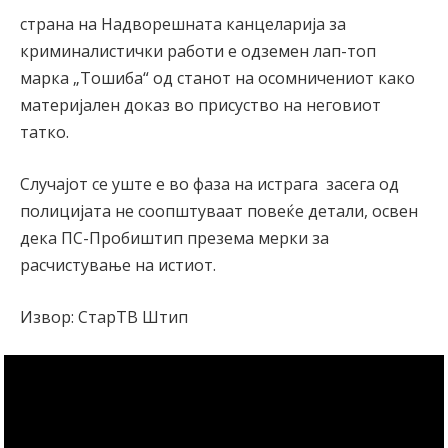
страна на Надворешната канцеларија за
криминалистички работи е одземен лап-топ
марка „Тошиба“ од станот на осомничениот како
материјален доказ во присуство на неговиот
татко.
Случајот се уште е во фаза на истрага засега од
полицијата не соопштуваат повеќе детали, освен
дека ПС-Пробиштип презема мерки за
расчистување на истиот.
Извор: СтарТВ Штип