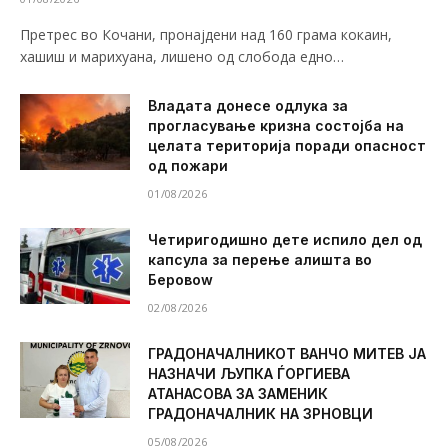
Претрес во Кочани, пронајдени над 160 грама кокаин,
хашиш и марихуана, лишено од слобода едно…
Владата донесе одлука за
прогласување кризна состојба на
целата територија поради опасност
од пожари
01/08/2026
Четиригодишно дете испило дел од
капсула за перење алишта во
Беровоw
02/08/2026
ГРАДОНАЧАЛНИКОТ ВАНЧО МИТЕВ ЈА
НАЗНАЧИ ЉУПКА ЃОРГИЕВА
АТАНАСОВА ЗА ЗАМЕНИК
ГРАДОНАЧАЛНИК НА ЗРНОВЦИ
05/08/2026