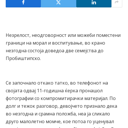
Незрелост, неодговорност или можеби поместени
граници на морал и воспитување, во крано
незгодна состоја доведоа две семејства до
Пробиштипско.
Се започнало откако татко, во телефонот на
својата одвај 11-годишна ќерка пронашол
фотографии со компромитирачки материјал. По
долг и тежок разговор, девојчето признало дека
во незгодна и срамна положба, неа ја сликало
друго малолетно момче, кое потоа го уценувал