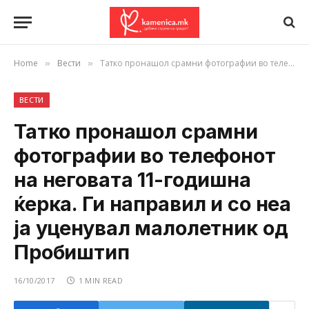
Home
Вести
Татко пронашол срамни фотографии во телефонот на неговата 11-годишна ќерка. Ги направил и со неа ја уценувал малолетник од Пробиштип
»
»
ВЕСТИ
Татко пронашол срамни
фотографии во телефонот
на неговата 11-годишна
ќерка. Ги направил и со неа
ја уценувал малолетник од
Пробиштип
16/10/2017
1 MIN READ