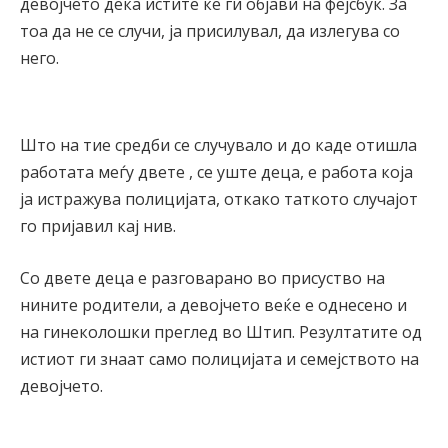
девојчето дека истите ќе ги објави на фејсбук. За
тоа да не се случи, ја присилувал, да излегува со
него.
Што на тие средби се случувало и до каде отишла
работата меѓу двете , се уште деца, е работа која
ја истражува полицијата, откако таткото случајот
го пријавил кај нив.
Со двете деца е разговарано во присуство на
нините родители, а девојчето веќе е однесено и
на гинеколошки преглед во Штип. Резултатите од
истиот ги знаат само полицијата и семејството на
девојчето.