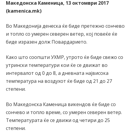
Македонска Каменица, 13 октомври 2017
(kamenica.mk)
Во Македонија денеска ќе биде претежно сончево
и топло со умерен северен ветер, кој повеќе ќе
биде изразен долж Повардарието.
Како што соопшти УХМР, утрото ќе биде свежо со
утрински температури кои ќе се движат во
интервалот од 0 до 8, а дневната највисока
температура на воздухот ќе биде од 21 до 27
степени.
Во Македонска Каменица викендов ќе биде со
сончево и топло време, со умерен северен ветер.
Температурата ќе се движи од четири до 25
степени.