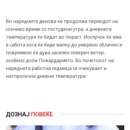
Во наредните денови ќе продолжи периодот на
сончево време со постудени утра, а дневните
температури ќе бидат во пораст. Исклучок ќе има
в сабота кога ќе биде малку до умерено облачно и
повремено ќе дува засилен северен ветер,
особено долж Повардарието. Во почетокот на
наредната работна седмица се очекуваат и
натпросечни дневни температури.
ДОЗНАЈ
ПОВЕЌЕ