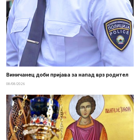
Виничанец доби пријава за напад врз родител
08/08/2026