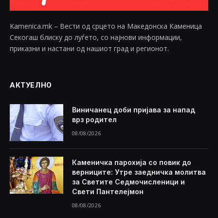
Kamenica.mk – Вести од срцето на Македонска Каменица
Секогаш блиску до луѓето, со најнови информации,
приказни и настани од нашиот град и регионот.
АКТУЕЛНО
Виничанец доби пријава за напад
врз родител
08/08/2026
Каменичка парохија со повик до
верниците: Утре заедничка молитва
за Светите Седмочисленици и
Свети Пантелејмон
08/08/2026