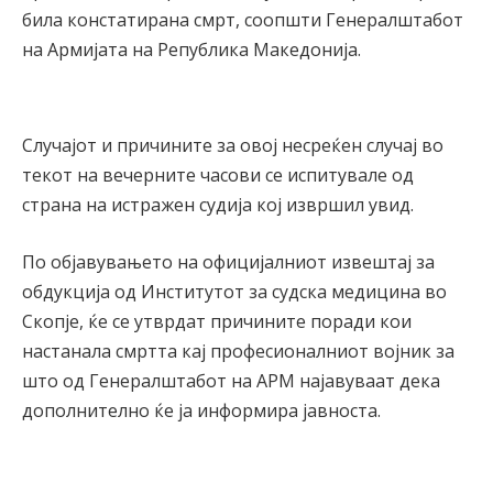
била констатирана смрт, соопшти Генералштабот
на Армијата на Република Македонија.
Случајот и причините за овој несреќен случај во
текот на вечерните часови се испитувале од
страна на истражен судија кој извршил увид.
По објавувањето на официјалниот извештај за
обдукција од Институтот за судска медицина во
Скопје, ќе се утврдат причините поради кои
настанала смртта кај професионалниот војник за
што од Генералштабот на АРМ најавуваат дека
дополнително ќе ја информира јавноста.