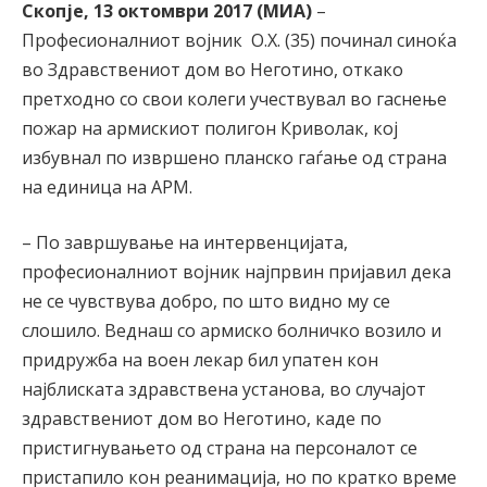
Скопје, 13 октомври 2017 (МИА)
–
Професионалниот војник О.Х. (35) починал синоќа
во Здравствениот дом во Неготино, откако
претходно со свои колеги учествувал во гаснење
пожар на армискиот полигон Криволак, кој
избувнал по извршено планско гаѓање од страна
на единица на АРМ.
– По завршување на интервенцијата,
професионалниот војник најпрвин пријавил дека
не се чувствува добро, по што видно му се
слошило. Веднаш со армиско болничко возило и
придружба на воен лекар бил упатен кон
најблиската здравствена установа, во случајот
здравствениот дом во Неготино, каде по
пристигнувањето од страна на персоналот се
пристапило кон реанимација, но по кратко време