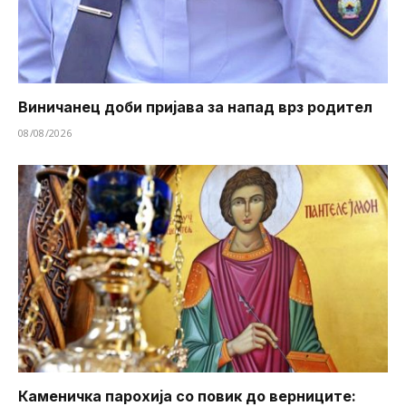
Виничанец доби пријава за напад врз родител
08/08/2026
Каменичка парохија со повик до верниците: