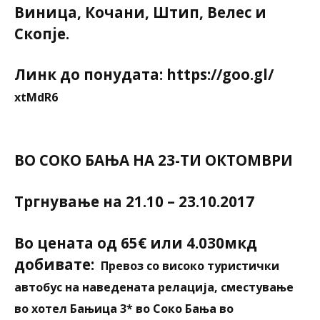
Виница, Кочани, Штип, Велес и
Скопје.
Линк до понудата:
https://goo.gl/
xtMdR6
ВО СОКО БАЊА НА 23-ТИ ОКТОМВРИ
Тргнување на 21.10 – 23.10.2017
Во цената од 65€ или 4.030мкд
добивате
:
Превоз со високо туристички
автобус на наведената релација, с
местување
во хотел Бањица 3* во Соко Бања во