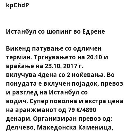
kpChdP
Истанбул со шопинг во Едрене
Викенд патување со одличен
термин. Тргнувањето на 20.10 и
враќање на 23.10. 2017 г.
вклучува 4дена со 2 ноќевања. Во
понудата е вклучен појадок, превоз
и разглед на Истанбул со
водич. Супер поволна и екстра цена
на аранжманот од 79 €/4890
денари. Организиран превоз од:
Делчево, Македонска Каменица,