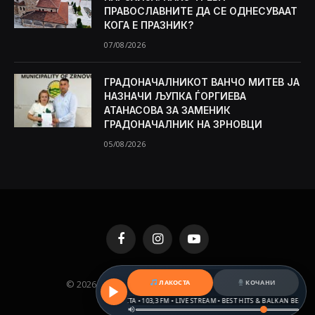
ПРАВОСЛАВНИТЕ ДА СЕ ОДНЕСУВААТ
КОГА Е ПРАЗНИК?
07/08/2026
ГРАДОНАЧАЛНИКОТ ВАНЧО МИТЕВ ЈА
НАЗНАЧИ ЉУПКА ЃОРГИЕВА
АТАНАСОВА ЗА ЗАМЕНИК
ГРАДОНАЧАЛНИК НА ЗРНОВЦИ
05/08/2026
Facebook
Instagram
YouTube
ЛАКОСТА
КОЧАНИ
© 2026 KAMENICA.MK. Designed by
MKNET
.
РАДИО ЛАКОСТА • 103,3 FM • LIVE STREAM • BEST HITS & BALKAN BEATS
Р