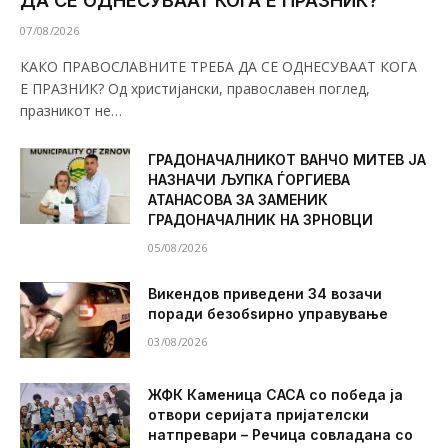
ДА СЕ ОДНЕСУВААТ КОГА Е ПРАЗНИК?
07/08/2026
КАКО ПРАВОСЛАВНИТЕ ТРЕБА ДА СЕ ОДНЕСУВААТ КОГА
Е ПРАЗНИК? Од христијански, православен поглед,
празникот не…
ГРАДОНАЧАЛНИКОТ ВАНЧО МИТЕВ ЈА
НАЗНАЧИ ЉУПКА ЃОРГИЕВА
АТАНАСОВА ЗА ЗАМЕНИК
ГРАДОНАЧАЛНИК НА ЗРНОВЦИ
05/08/2026
Викендов приведени 34 возачи
поради безобѕирно управување
03/08/2026
ЖФК Каменица САСА со победа ја
отвори серијата пријателски
натпревари – Речица совладана со