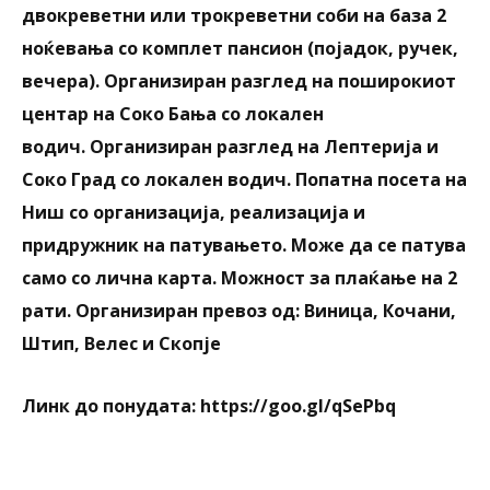
двокреветни или трокреветни соби на база 2
ноќевања со комплет пансион (појадок, ручек,
вечера).
Организиран разглед на поширокиот
центар на Соко Бања со локален
водич.
Организиран разглед на Лептерија и
Соко Град со локален водич.
Попатна посета на
Ниш со о
рганизација, реализација и
придружник на патувањето.
Може да се патува
само со лична карта.
Можност за плаќање на 2
рати.
Организиран превоз од: Виница, Кочани,
Штип, Велес и Скопје
Линк до понудата: https://goo.gl/
qSePbq