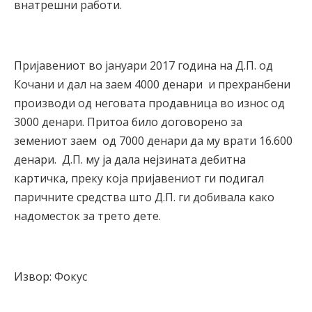
внатрешни работи.
Пријавениот во јануари 2017 година на Д.П. од
Кочани и дал на заем 4000 денари и прехранбени
производи од неговата продавница во износ од
3000 денари. Притоа било договорено за
земениот заем од 7000 денари да му врати 16.600
денари. Д.П. му ја дала нејзината дебитна
картичка, преку која пријавениот ги подигал
паричните средства што Д.П. ги добивала како
надоместок за трето дете.
Извор: Фокус