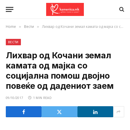
Home
Вести
Лихвар од Кочани земал камата од мајка со социјална помош двојно повеќе од дадениот заем
»
»
ВЕСТИ
Лихвар од Кочани земал
камата од мајка со
социјална помош двојно
повеќе од дадениот заем
09/10/2017
1 MIN READ