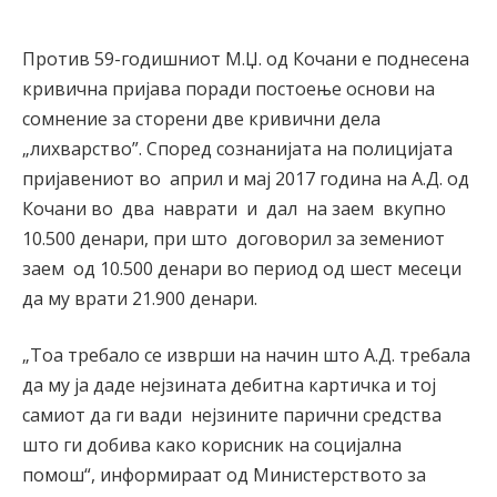
Против 59-годишниот М.Џ. од Кочани е поднесена
кривична пријава поради постоење основи на
сомнение за сторени две кривични дела
„лихварство”. Според сознанијата на полицијата
пријавениот во април и мај 2017 година на А.Д. од
Кочани во два наврати и дал на заем вкупно
10.500 денари, при што договорил за земениот
заем од 10.500 денари во период од шест месеци
да му врати 21.900 денари.
„Тоа требало се изврши на начин што А.Д. требала
да му ја даде нејзината дебитна картичка и тој
самиот да ги вади нејзините парични средства
што ги добива како корисник на социјална
помош“, информираат од Министерството за