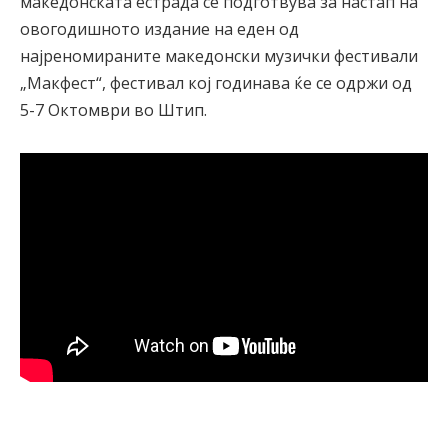
македонската естрада се подготвува за настап на
овогодишното издание на еден од
најреномираните македонски музички фестивали
„Макфест“, фестивал кој годинава ќе се одржи од
5-7 Октомври во Штип.