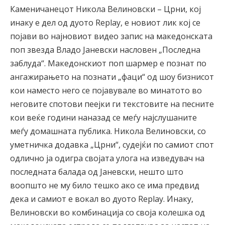
Каменичанецот Никола Велиновски – Црни, кој
инаку е дел од дуото Replay, е новиот лик кој се
појави во најновиот видео запис на македонската
поп звезда Владо Јаневски насловен „Последна
заблуда“. Македонскиот поп шармер е познат по
ангажирањето на познати „фаци“ од шоу бизнисот
кои наместо него се појавувале во минатото во
неговите спотови пеејки ги текстовите на песните
кои веќе години наназад се меѓу најслушаните
меѓу домашната публика. Никола Велиновски, со
уметничка додавка „Црни“, судејќи по самиот спот
одлично ја одигра својата улога на изведувач на
последната балада од Јаневски, нешто што
воопшто не му било тешко ако се има предвид
дека и самиот е вокал во дуото Replay. Инаку,
Велиновски во комбинација со своја колешка од