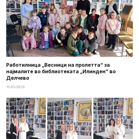
Работилница „Весници на пролетта“ за
најмалите во библиотеката „Илинден“ во
Делчево
10/03/2026