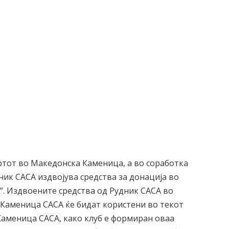
ортот во Македонска Каменица, а во соработка
ик САСА издвојува средства за донација во
”. Издвоените средства од Рудник САСА во
К Каменица САСА ќе бидат користени во текот
Каменица САСА, како клуб е формиран оваа