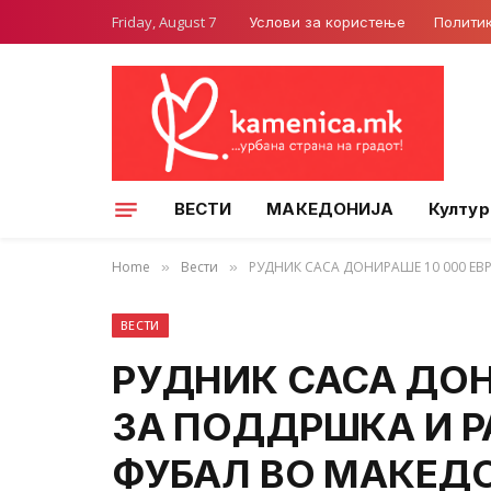
Friday, August 7
Услови за користење
Полити
ВЕСТИ
МАКЕДОНИЈА
Култур
Home
Вести
РУДНИК САСА ДОНИРАШЕ 10 000 ЕВ
»
»
ВЕСТИ
РУДНИК САСА ДОН
ЗА ПОДДРШКА И Р
ФУБАЛ ВО МАКЕД