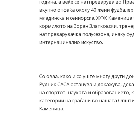
година, а веќе се натпреварува во Прв
вкупно опфаќа околу 40 жени фудбалери
младинска и сениорска. ЖФК Каменица С
кормилото на Зоран Златковски, трен
натпреварувачка полусезона, инаку фу
интернацинално искуство.
Со оваа, како и со уште многу други д
Рудник САСА останува и докажува, дека
на спортот, науката и образованието, 
категории на граѓани во нашата Општи
Каменица.