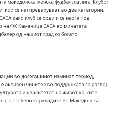
ата македонска женска фудбалска лига. Клубот
, кои се натпреваруваат во две категории,
АСА како клуб се роди и се наоѓа под
ер на ФК Каменица САСА во минатата
дбалер од нашиот град со богато
онации во досегашниот изминат период,
 е активен чинител во поддршката за развој
културата и квалитетот на живот кај сите
на, а особено кај младите во Македонска