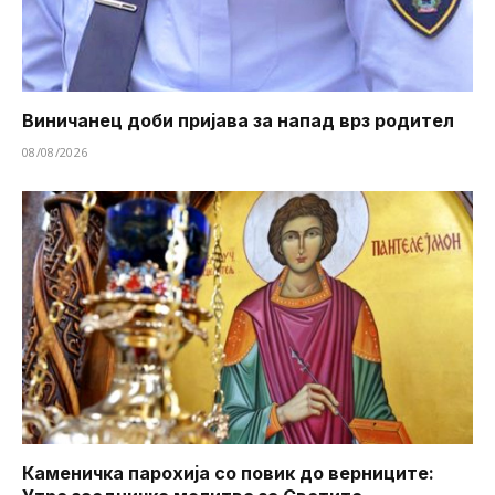
Виничанец доби пријава за напад врз родител
08/08/2026
Каменичка парохија со повик до верниците: