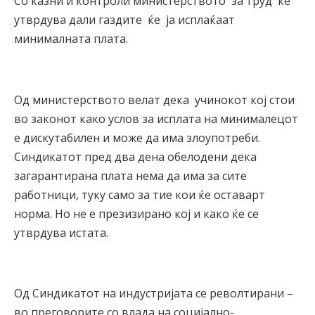
Со казни и контроли министерството за труд ќе
утврдува дали газдите ќе ја исплаќаат
минималната плата.
Од министерството велат дека учинокот кој стои
во законот како услов за исплата на минималецот
е дискутабилен и може да има злоупотреби.
Синдикатот пред два дена обелодени дека
загарантирана плата нема да има за сите
работници, туку само за тие кои ќе оставарт
норма. Но не е презизирано кој и како ќе се
утврдува истата.
Од Синдикатот на индустријата се револтирани –
во преговорите со влада на социјално-