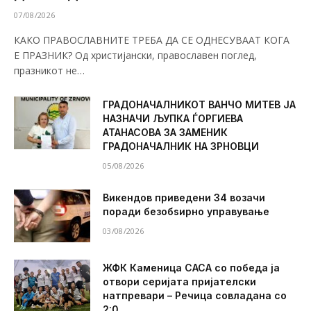
07/08/2026
КАКО ПРАВОСЛАВНИТЕ ТРЕБА ДА СЕ ОДНЕСУВААТ КОГА
Е ПРАЗНИК? Од христијански, православен поглед,
празникот не…
ГРАДОНАЧАЛНИКОТ ВАНЧО МИТЕВ ЈА
НАЗНАЧИ ЉУПКА ЃОРГИЕВА
АТАНАСОВА ЗА ЗАМЕНИК
ГРАДОНАЧАЛНИК НА ЗРНОВЦИ
05/08/2026
Викендов приведени 34 возачи
поради безобѕирно управување
03/08/2026
ЖФК Каменица САСА со победа ја
отвори серијата пријателски
натпревари – Речица совладана со
2:0