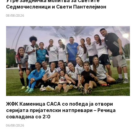
Утре заедничка молитва за Светите
Седмочисленици и Свети Пантелејмон
08/08/2026
ЖФК Каменица САСА со победа ја отвори
серијата пријателски натпревари – Речица
совладана со 2:0
06/08/2026