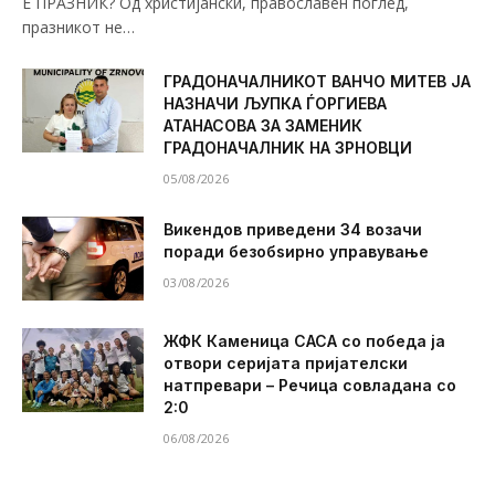
Е ПРАЗНИК? Од христијански, православен поглед,
празникот не…
ГРАДОНАЧАЛНИКОТ ВАНЧО МИТЕВ ЈА
НАЗНАЧИ ЉУПКА ЃОРГИЕВА
АТАНАСОВА ЗА ЗАМЕНИК
ГРАДОНАЧАЛНИК НА ЗРНОВЦИ
05/08/2026
Викендов приведени 34 возачи
поради безобѕирно управување
03/08/2026
ЖФК Каменица САСА со победа ја
отвори серијата пријателски
натпревари – Речица совладана со
2:0
06/08/2026