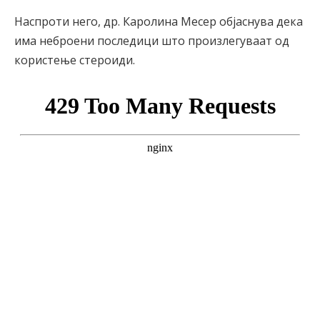
Наспроти него, др. Каролина Месер објаснува дека
има неброени последици што произлегуваат од
користење стероиди.