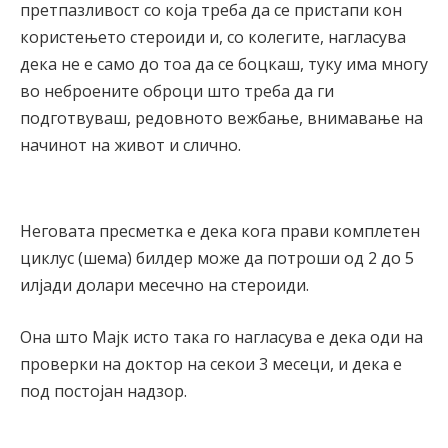
претпазливост со која треба да се пристапи кон
користењето стероиди и, со колегите, нагласува
дека не е само до тоа да се боцкаш, туку има многу
во неброените оброци што треба да ги
подготвуваш, редовното вежбање, внимавање на
начинот на живот и слично.
Неговата пресметка е дека кога прави комплетен
циклус (шема) билдер може да потроши од 2 до 5
илјади долари месечно на стероиди.
Она што Мајк исто така го нагласува е дека оди на
проверки на доктор на секои 3 месеци, и дека е
под постојан надзор.