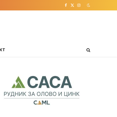
Facebook
X
Instagram
(Twitter)
КТ