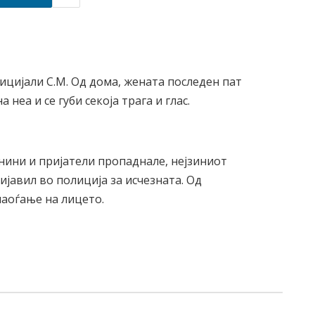
ицијали С.М. Од дома, жената последен пат
 неа и се губи секоја трага и глас.
днини и пријатели пропаднале, нејзиниот
ијавил во полиција за исчезната. Од
наоѓање на лицето.