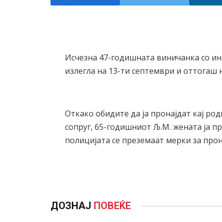
Исчезна 47-годишната виничанка со ин
излегла на 13-ти септември и оттогаш на
Откако обидите да ја пронајдат кај ро
сопруг, 65-годишниот Љ.М. жената ја пр
полицијата се преземаат мерки за про
ДОЗНАЈ
ПОВЕЌЕ