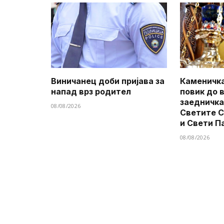
Виничанец доби пријава за
Каменичка
напад врз родител
повик до 
заедничка
08/08/2026
Светите 
и Свети П
08/08/2026