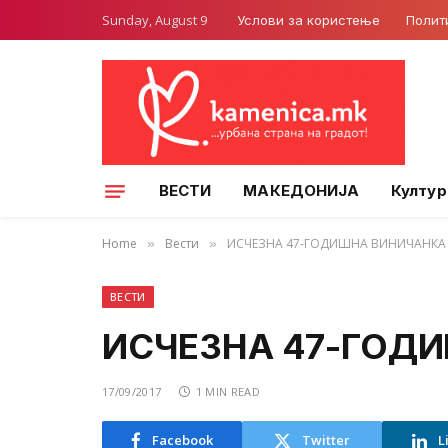
Sunday, August 9
Услови за користење
Полит
ВЕСТИ
МАКЕДОНИЈА
Култур
Home
Вести
ИСЧЕЗНА 47-ГОДИШНА ВИНИЧАНКА
»
»
ВЕСТИ
ИСЧЕЗНА 47-ГОД
17/09/2017
1 MIN READ
Facebook
Twitter
L