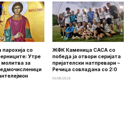
 парохија со
ЖФК Каменица САСА со
верниците: Утре
победа ја отвори серијата
 молитва за
пријателски натпревари –
Седмочисленици
Речица совладана со 2:0
антелејмон
06/08/2026