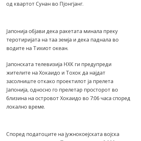
од квартот Сунан во Пјонгјанг.
Јапонија објави дека ракетата минала преку
теротиријата на таа земја и дека паднала во
водите на Тихиот океан.
Јапонската телевизија НХК ги предупреди
жителите на Хокаидо и Тохок да најдат
засолниште откако проектилот ја прелета
Јапонија, односно го прелетар просторот во
близина на островот Хокаидо во 7:06 часа според
локално време.
Според податоците на јужнокоејската војска