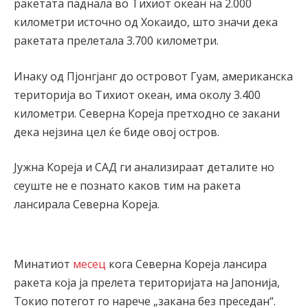
ракетата паднала во Тихиот океан на 2.000
километри источно од Хокаидо, што значи дека
ракетата прелетала 3.700 километри.
Инаку од Пјонгјанг до островот Гуам, американска
територија во Тихиот океан, има околу 3.400
километри. Северна Кореја претходно се закани
дека нејзина цел ќе биде овој остров.
Јужна Кореја и САД ги анализираат деталите но
сеуште не е познато каков тим на ракета
лансирала Северна Кореја.
Минатиот
месец
кога Северна Кореја лансира
ракета која ја прелета територијата на Јапонија,
Токио потегот го нарече „закана без преседан“.