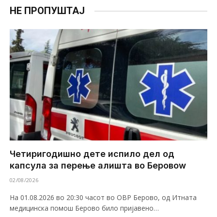
НЕ ПРОПУШТАЈ
Четиригодишно дете испило дел од
капсула за перење алишта во Беровоw
02/08/2026
На 01.08.2026 во 20:30 часот во ОВР Берово, од Итната
медицинска помош Берово било пријавено…