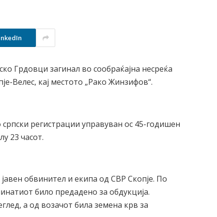
inkedIn
ско Грдовци загинал во сообраќајна несреќа
је-Велес, кај местото „Рако Жинзифов“.
о српски регистрации управуван ос 45-годишен
лу 23 часот.
јавен обвинител и екипа од СВР Скопје. По
чинатиот било предадено за обдукција.
глед, а од возачот била земена крв за