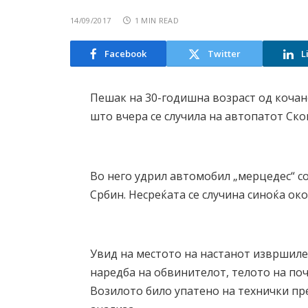
14/09/2017
1 MIN READ
Facebook
Twitter
L
Пешак на 30-годишна возраст од кочан
што вчера се случила на автопатот Скоп
Во него удрил автомобил „мерцедес“ с
Србин. Несреќата се случина синоќа око
Увид на местото на настанот извршиле 
наредба на обвинителот, телото на по
Возилото било упатено на технички пре