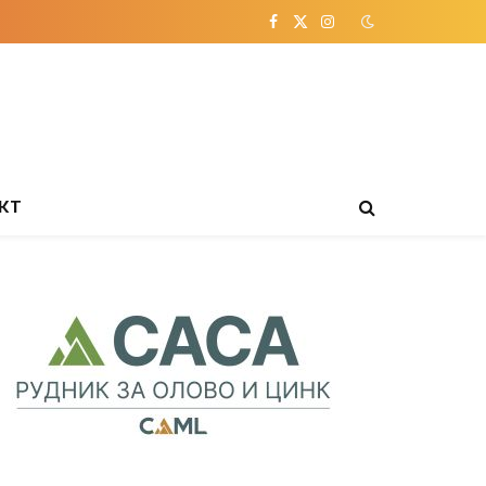
Facebook
X
Instagram
(Twitter)
КТ