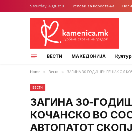
Saturday, August 8
Услови за користење
Поли
ВЕСТИ
МАКЕДОНИЈА
Култур
Home
Вести
ЗАГИНА 30-ГОДИШЕН ПЕШАК ОД КОЧ
»
»
ВЕСТИ
ЗАГИНА 30-ГОДИ
КОЧАНСКО ВО СО
АВТОПАТОТ СКОПЈЕ