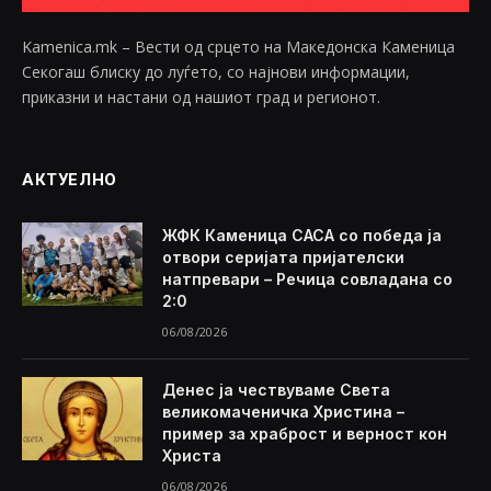
Kamenica.mk – Вести од срцето на Македонска Каменица
Секогаш блиску до луѓето, со најнови информации,
приказни и настани од нашиот град и регионот.
АКТУЕЛНО
ЖФК Каменица САСА со победа ја
отвори серијата пријателски
натпревари – Речица совладана со
2:0
06/08/2026
Денес ја чествуваме Света
великомаченичка Христина –
пример за храброст и верност кон
Христа
06/08/2026