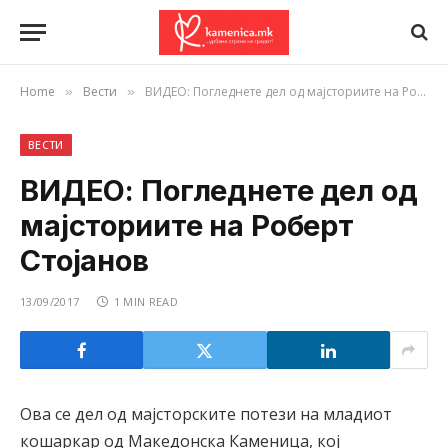
Home
Вести
ВИДЕО: Погледнете дел од мајсториите на Роберт Стојанов
»
»
ВЕСТИ
ВИДЕО: Погледнете дел од
мајсториите на Роберт
Стојанов
13/09/2017
1 MIN READ
Ова се дел од мајсторските потези на младиот
кошаркар од Македонска Каменица, кој