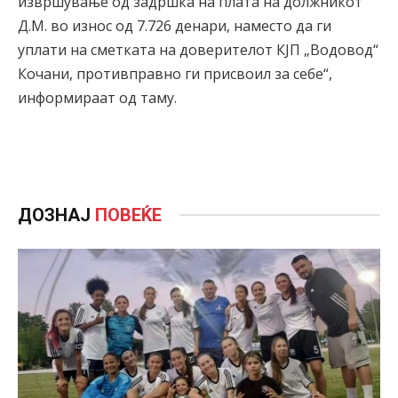
извршување од задршка на плата на должникот
Д.М. во износ од 7.726 денари, наместо да ги
уплати на сметката на доверителот КЈП „Водовод“
Кочани, противправно ги присвоил за себе“,
информираат од таму.
ДОЗНАЈ
ПОВЕЌЕ