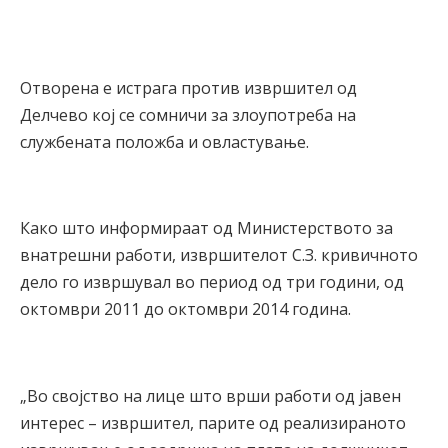
Отворена е истрага против извршител од
Делчево кој се сомничи за злоупотреба на
службената положба и овластување.
Како што информираат од Министерството за
внатрешни работи, извршителот С.З. кривичното
дело го извршувал во период од три години, од
октомври 2011 до октомври 2014 година.
„Во својство на лице што врши работи од јавен
интерес – извршител, парите од реализираното