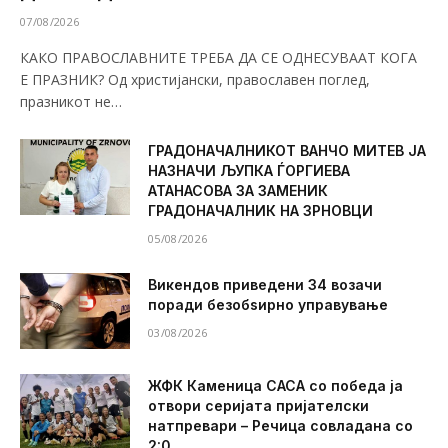
07/08/2026
КАКО ПРАВОСЛАВНИТЕ ТРЕБА ДА СЕ ОДНЕСУВААТ КОГА
Е ПРАЗНИК? Од христијански, православен поглед,
празникот не…
ГРАДОНАЧАЛНИКОТ ВАНЧО МИТЕВ ЈА
НАЗНАЧИ ЉУПКА ЃОРГИЕВА
АТАНАСОВА ЗА ЗАМЕНИК
ГРАДОНАЧАЛНИК НА ЗРНОВЦИ
05/08/2026
Викендов приведени 34 возачи
поради безобѕирно управување
03/08/2026
ЖФК Каменица САСА со победа ја
отвори серијата пријателски
натпревари – Речица совладана со
2:0