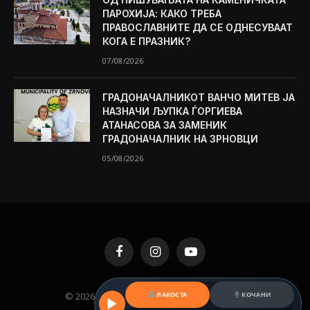
ПАРОХИЈА: КАКО ТРЕБА
ПРАВОСЛАВНИТЕ ДА СЕ ОДНЕСУВААТ
КОГА Е ПРАЗНИК?
07/08/2026
ГРАДОНАЧАЛНИКОТ ВАНЧО МИТЕВ ЈА
НАЗНАЧИ ЉУПКА ЃОРГИЕВА
АТАНАСОВА ЗА ЗАМЕНИК
ГРАДОНАЧАЛНИК НА ЗРНОВЦИ
05/08/2026
Facebook
Instagram
YouTube
ЛАКОСТА
КОЧАНИ
© 2026 KAMENICA.MK. Designed by
MKNET
.