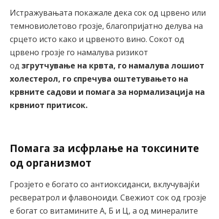
Истражувањата покажале дека сок од црвено или
темновиолетово грозје, благопријатно делува на
срцето исто како и црвеното вино. Сокот од
црвено грозје го намалува ризикот
од
згрутчување на крвта, го намалува лошиот
холестерол, го спречува оштетувањето на
крвните садови и помага за нормализација на
крвниот притисок.
Помага за исфрлање на токсините
од организмот
Грозјето е богато со антиоксиданси, вклучувајќи
ресвератрол и флавоноиди. Свежиот сок од грозје
е богат со витамините А, Б и Ц, а од минералите