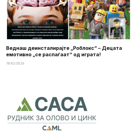
Веднаш деинсталирајте „Роблокс“ – Децата
емотивно „се распаѓаат“ од играта!
18/02/2026