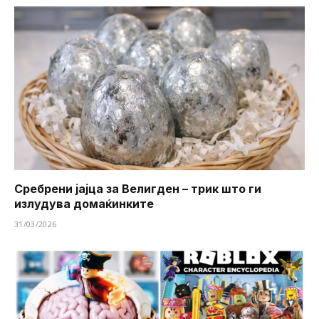
Сребрени јајца за Велигден – трик што ги
излудува домаќинките
31/03/2026