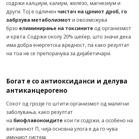
содржи калциум, калиум, железо, магнезиум и
други. Тој е одличен
чистач на црниот дроб, го
забрзува метаболизмот
и овозможува
брзо
елиминирање на токсините
од организмот
и крвта. Содржи околу 20% шеќер, што значи дека
има добра енергетска вредност, па како резултат
на тоа не се препорачува за дијабетичари.
Богат е со антиоксиданси и делува
антиканцерогено
Сокот од грозје го штити организмот од малигни
заболувања, како резултат
на
биофлавоноидите
кои ги содржи, а особено на
витаминот П, чија основна улога е да го чува
имуниот систем.