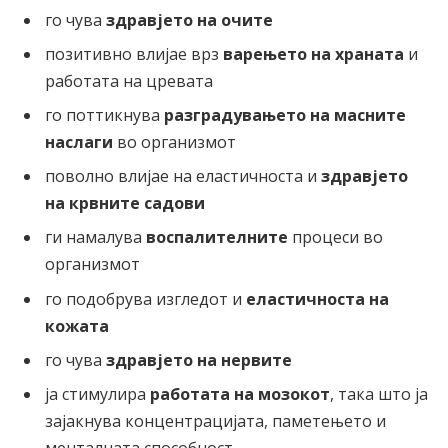
го чува
здравјето на очите
позитивно влијае врз
варењето на храната
и
работата на цревата
го поттикнува
разградувањето на масните
наслаги
во организмот
поволно влијае на еластичноста и
здравјето
на крвните садови
ги намалува
воспалителните
процеси во
организмот
го подобрува изгледот и
еластичноста на
кожата
го чува
здравјето на нервите
ја стимулира
работата на мозокот
, така што ја
зајакнува концентрацијата, паметењето и
менталната способност.