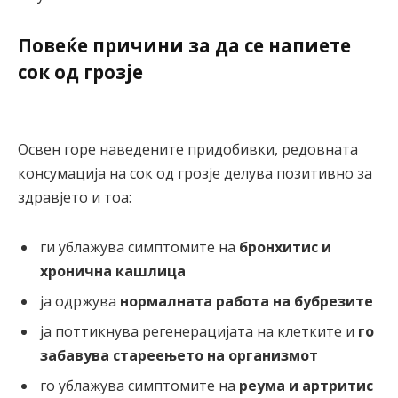
Повеќе причини за да се напиете
сок од грозје
Освен горе наведените придобивки, редовната
консумација на сок од грозје делува позитивно за
здравјето и тоа:
ги ублажува симптомите на
бронхитис и
хронична кашлица
ја одржува
нормалната работа на бубрезите
ја поттикнува регенерацијата на клетките и
го
забавува стареењето на организмот
го ублажува симптомите на
реума и артритис