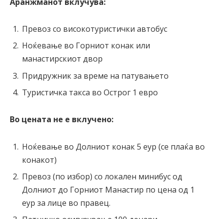
Аранжманот вклучува:
Превоз со високотуристички автобус
Ноќевање во Горниот конак или
манастирскиот двор
Придружник за време на патувањето
Туристичка такса во Острог 1 евро
Во цената не е вклучено:
Ноќевање во Долниот конак 5 еур (се плаќа во
конакот)
Превоз (по избор) со локален минибус од
Долниот до Горниот Манастир по цена од 1
еур за лице во правец.