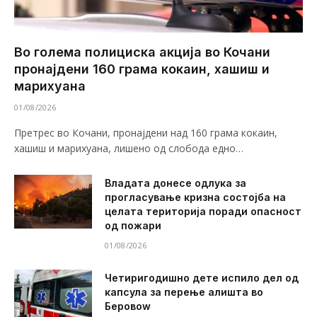
Во голема полициска акција во Кочани
пронајдени 160 грама кокаин, хашиш и
марихуана
01/08/2026
Претрес во Кочани, пронајдени над 160 грама кокаин,
хашиш и марихуана, лишено од слобода едно…
Владата донесе одлука за
прогласување кризна состојба на
целата територија поради опасност
од пожари
01/08/2026
Четиригодишно дете испило дел од
капсула за перење алишта во
Беровоw