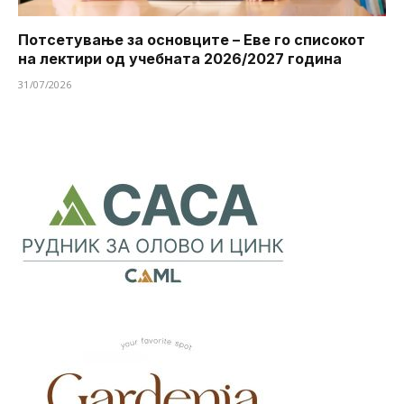
Потсетување за основците – Еве го списокот
на лектири од учебната 2026/2027 година
31/07/2026