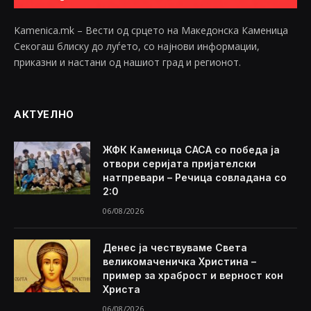
Kamenica.mk – Вести од срцето на Македонска Каменица
Секогаш блиску до луѓето, со најнови информации,
приказни и настани од нашиот град и регионот.
АКТУЕЛНО
ЖФК Каменица САСА со победа ја
отвори серијата пријателски
натпревари – Речица совладана со
2:0
06/08/2026
Денес ја чествуваме Света
великомаченичка Христина –
пример за храброст и верност кон
Христа
06/08/2026