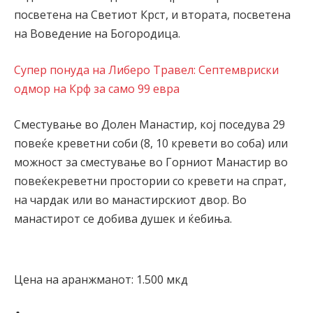
посветена на Светиот Крст, и втората, посветена
на Воведение на Богородица.
Супер понуда на Либеро Травел: Септемвриски
одмор на Крф за само 99 евра
Сместување во Долeн Манастир, кој поседува 29
повеќе креветни соби (8, 10 кревети во соба) или
можност за сместување во Горниот Манастир во
повеќекреветни простории со кревети на спрат,
на чардак или во манастирскиот двор. Во
манастирот се добива душек и ќебиња.
Цена на аранжманот: 1.500 мкд