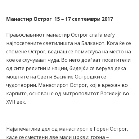
Манастир Острог 15 – 17 септември 2017
Православниот манастир Острог спаѓа меѓу
најпосетените светилишта на Балканот. Кога ќе се
спомене Острог, веднаш се помислува на место на
кое се случуваат чуда. Во него доаѓаат посетители
од сите религии и нации, бидејќи се верува дека
моштите на Свети Василие Острошки се
чудотворни. Манастирот Острог, кој е врежан во
карпите, основан е од митрополитот Василије во
XVII век.
Највпечатлив дел од манастирот е Горен Острог,
каде се сместени две мали цркви: горна –