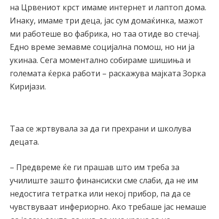
на Црвениот крст имаме интернет и лаптоп дома.
Инаку, имаме три деца, јас сум домаќинка, мажот
ми работеше во фабрика, но таа отиде во стечај.
Едно време земавме социјална помош, но ни ја
укинаа. Сега моментално собираме шишиња и
големата ќерка работи – раскажува мајката Зорка
Kиријази.
Таа се жртвувала за да ги прехрани и школува
децата.
– Предвреме ќе ги прашав што им треба за
училиште зашто финансиски сме слаби, да не им
недостига тетратка или некој прибор, па да се
чувствуваат инфериорно. Ако требаше јас немаше