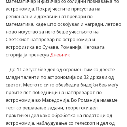
математичар и физичар со солидни познавања по
астрономија. Покрај честите присуства на
регионални и државни натпревари по
математика, каде што освојувал и награди, летово
ново искуство за него беше учеството на
Светскиот натпревар по астрономија и
астрофизика во Сучава, Романија. Неговата
сторија ја пренесув
Дневник
– До 11 август бев дел од огромен тим со двесте
млади таленти по астрономија од 32 држави од
светот. Местото си го обезбедив бидејќи бев меѓу
првите пет победници на натпреварот по
астрономија во Македонија. Во Романија имавме
тест со решавање задачи, теоретски дел,
практичен дел како обработка на податоци од
астрономија, набљудување со телескоп и дел од