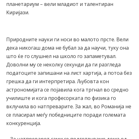
планетариум – вели младиот и талентиран
Kиријази.
Природните науки ги носи во малото прсте. Вели
дека никогаш дома не бубал за да научи, туку она
што ќе го слушнел на школо го запаметувал.
Доволни му се неколку секунди да ги разгледа
податоците запишани на лист хартија, а потоа без
грешка да ги интерпретира. Љубовта кон
астрономијата се појавила кога тргнал во средно
училиште и кога професорката по физика го
вклучила во натпреварите. За жал, во Романија не
се пласирал меѓу победниците поради големата
конкуренција.