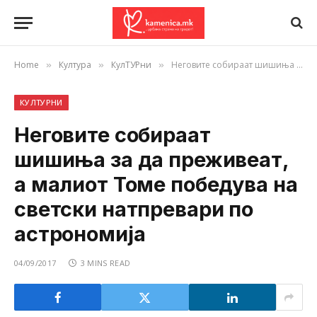
Home
Култура
КулТУРни
Неговите собираат шишиња за да преживеат, а малиот Томе победува на светски натпревари по астрономија
»
»
»
КУЛТУРНИ
Неговите собираат
шишиња за да преживеат,
а малиот Томе победува на
светски натпревари по
астрономија
04/09/2017
3 MINS READ