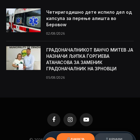
Четиригодишно дете испило дел од
капсула за перење алишта во
Беровоw
02/08/2026
ГРАДОНАЧАЛНИКОТ ВАНЧО МИТЕВ ЈА
НАЗНАЧИ ЉУПКА ЃОРГИЕВА
АТАНАСОВА ЗА ЗАМЕНИК
ГРАДОНАЧАЛНИК НА ЗРНОВЦИ
05/08/2026
Facebook
Instagram
YouTube
© 2026 KAMENICA.MK. Designed by
MKNET
.
ЛАКОСТА
КОЧАНИ