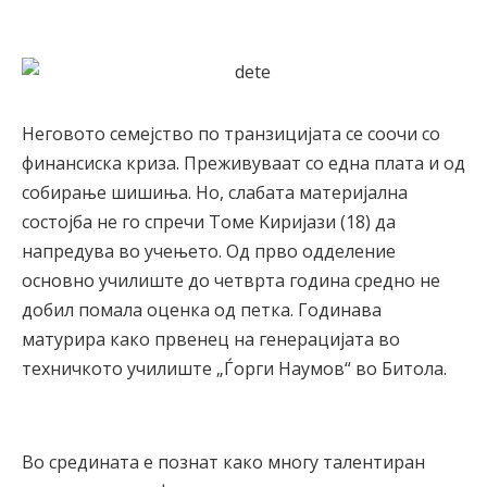
Неговото семејство по транзицијата се соочи со
финансиска криза. Преживуваат со една плата и од
собирање шишиња. Но, слабата материјална
состојба не го спречи Томе Kиријази (18) да
напредува во учењето. Од прво одделение
основно училиште до четврта година средно не
добил помала оценка од петка. Годинава
матурира како првенец на генерацијата во
техничкото училиште „Ѓорги Наумов“ во Битола.
Во средината е познат како многу талентиран