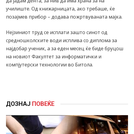
да јадам дента, за нив да има храна за на
училиште. Од книжарницата, ако требаше, ќе
позајмев прибор – додава пожртвуваната мајка.
Нејзиниот труд се исплати зашто синот од
средношколските води исплива со диплома за
најдобар ученик, а за еден месец ќе биде бруцош
на новиот Факултет за информатички и
компјутерски технологии во Битола.
ДОЗНАЈ
ПОВЕЌЕ