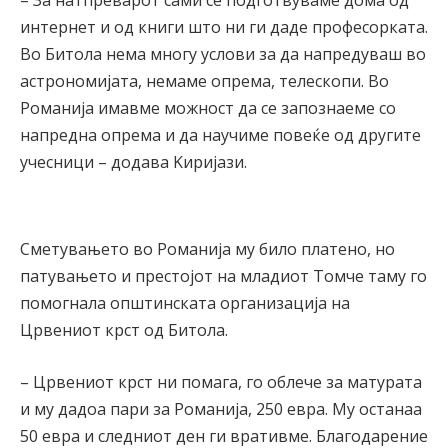
– За натпреварот сами се подготвуваме дома од
интернет и од книги што ни ги даде професорката.
Во Битола нема многу услови за да напредуваш во
астрономијата, немаме опрема, телескопи. Во
Романија имавме можност да се запознаеме со
напредна опрема и да научиме повеќе од другите
учесници – додава Kиријази.
Сметувањето во Романија му било платено, но
патувањето и престојот на младиот Томче таму го
помогнала општинската организација на
Црвениот крст од Битола.
– Црвениот крст ни помага, го облече за матурата
и му дадоа пари за Романија, 250 евра. Му останаа
50 евра и следниот ден ги вративме. Благодарение