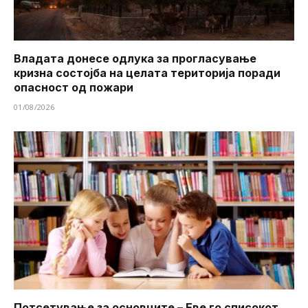
Владата донесе одлука за прогласување
кризна состојба на целата територија поради
опасност од пожари
01/08/2026
Потсетување за основците – Еве го списокот