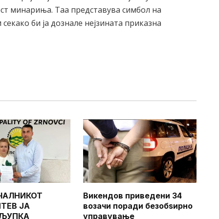
ест минариња. Таа представува симбол на
 секако би ја дознале нејзината приказна
ЧАЛНИКОТ
Викендов приведени 34
ТЕВ ЈА
возачи поради безобѕирно
 ЉУПКА
управување