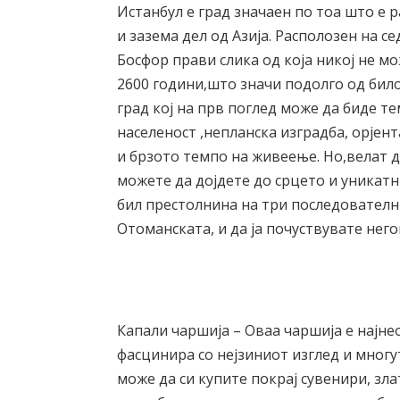
Истанбул е град значаен по тоа што е 
и зазема дел од Азија. Располозен на с
Босфор прави слика од која никој не м
2600 години,што значи подолго од било
град кој на прв поглед може да биде т
населеност ,непланска изградба, орјен
и брзото темпо на живеење. Но,велат 
можете да дојдете до срцето и уникатн
бил престолнина на три последователн
Отоманската, и да ја почуствувате нег
Капали чаршија – Оваа чаршија е најне
фасцинира со нејзиниот изглед и многу
може да си купите покрај сувенири, зл