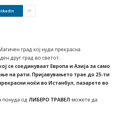
inkedIn
 Магичен град кој нуди прекрасна
ден друг град во светот.
кој се соединуваат Европа и Азија за само
ање на рати. Пријавувањето трае до 25-ти
прекрасни ноќи во Истанбул, пазарете во
а понуда од
ЛИБЕРО ТРАВЕЛ
можете да