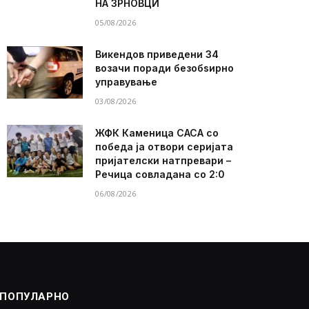
НА ЗРНОВЦИ
05/08/2026
Викендов приведени 34
возачи поради безобѕирно
управување
03/08/2026
ЖФК Каменица САСА со
победа ја отвори серијата
пријателски натпревари –
Речица совладана со 2:0
06/08/2026
ПОПУЛАРНО