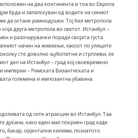
расположен на два континента и тоа во Европа
едум брда и запилскуван од водите на синиот
оже да остане рамнодушен. Тој бил метропола
 која друга метропола во светот. Истанбул –
емен и разочарувачки поради својата густа
талниот начин на живеење, хаосот по улиците
доколку сте доволно љубопитни и стрпливи, ќе
иот дел на Истанбул – град кој своевремено
и империи – Римската Византиската и
овата големина и импозантна убавина.
одоливата од сите атракции во Истанбул. Таа
те дуќани, како еден мал покриен град каде
ато, бакар, орјентални килими, познатото