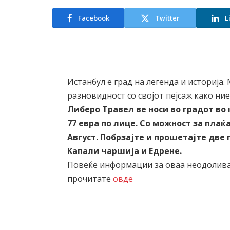
Facebook
Twitter
L
Истанбул е град на легенда и историја.
разновидност со својот пејсаж како ние
Либеро Травел ве носи во градот во 
77 евра по лице. Со можност за плаќ
Август. Побрзајте и прошетајте две 
Капали чаршија и Едрене.
Повеќе информации за оваа неодолив
прочитате
овде