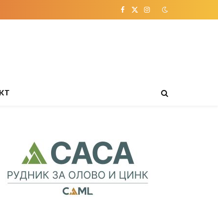
Facebook
X
Instagram
(Twitter)
КТ