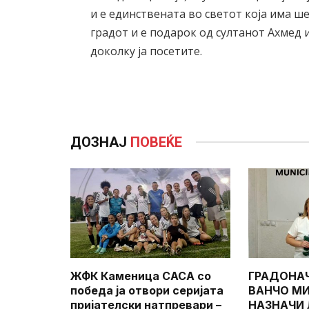
и е единствената во светот која има ш
градот и е подарок од султанот Ахмед и
доколку ја посетите.
ДОЗНАЈ
ПОВЕЌЕ
ЖФК Каменица САСА со
ГРАДОНА
победа ја отвори серијата
ВАНЧО МИ
пријателски натпревари –
НАЗНАЧИ