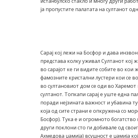
истанбулско стакло и многу други работ
ја пропустите палатата на султанот од
Сарај кој лежи на Босфор и дава инзвон
представа колку уживал Султанот кој ж
во сарајот ке ги видите собите во кои 
фамозните кристални лустери кои се в
во султановиот дом се оди во Харемот
султанот. Топкапи сарај е уште една па
поради нејзината важност и убавина ту
која од сите страни е опкружена со мо
Босфор). Тука е и огромното богатство
други поклони сто ги добивале од свои
Ахмедова џамија) всушност е џамија кој