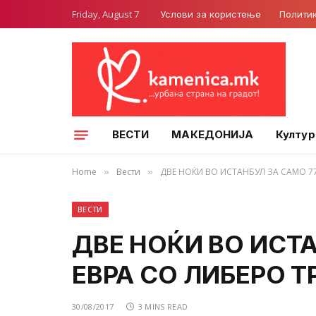
Friday, August 7
Услови за користење
Полити
ВЕСТИ
МАКЕДОНИЈА
Култур
Home
Вести
ДВЕ НОЌИ ВО ИСТАНБУЛ ЗА САМО 77
»
»
ВЕСТИ
ДВЕ НОЌИ ВО ИСТ
ЕВРА СО ЛИБЕРО Т
30/08/2017
3 MINS READ