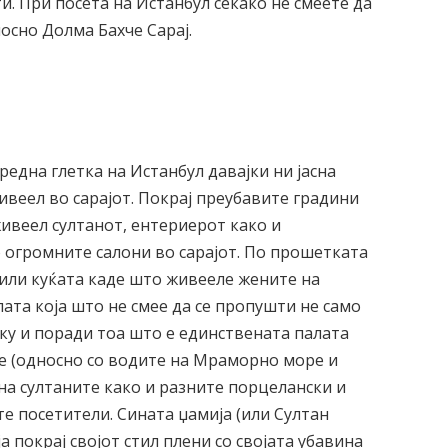
и. При посета на Истанбул секако не смеете да
носно Долма Бахче Сарај.
редна глетка на Истанбул давајки ни јасна
ивеел во сарајот. Покрај преубавите градини
живеел султанот, ентериерот како и
о огромните салони во сарајот. По прошетката
 или куќата каде што живееле жените на
лата која што не смее да се пропушти не само
ку и поради тоа што е единствената палата
ре (односно со водите на Мраморно море и
 на султаните како и разните порцелански и
те посетители. Сината џамија (или Султан
а покрај својот стил плени со својата убавина