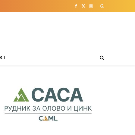
Facebook
X
Instagram
(Twitter)
КТ