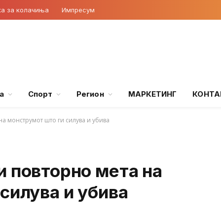
ка за колачиња
Импресум
а
Спорт
Регион
МАРКЕТИНГ
КОНТА
на монструмот што ги силува и убива
и повторно мета на
силува и убива