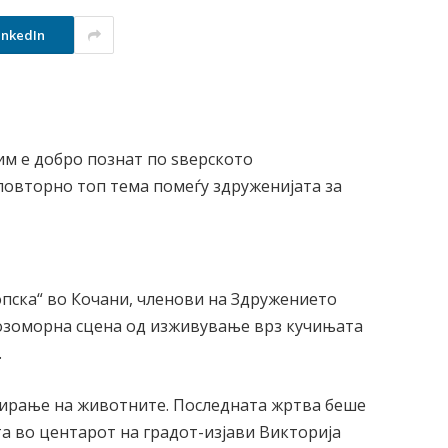
inkedIn
им е добро познат по ѕверското
овторно топ тема помеѓу здруженијата за
опска“ во Кочани, членови на Здружението
розоморна сцена од изживување врз кучињата
.
тирање на животните. Последната жртва беше
а во центарот на градот-изјави Викторија