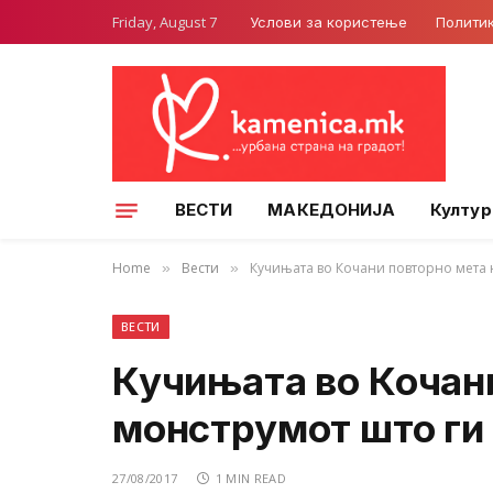
Friday, August 7
Услови за користење
Полити
ВЕСТИ
МАКЕДОНИЈА
Култур
Home
Вести
Кучињата во Кочани повторно мета 
»
»
ВЕСТИ
Кучињата во Кочан
монструмот што ги 
27/08/2017
1 MIN READ