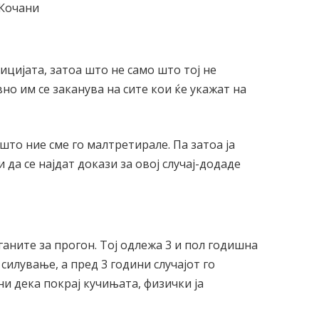
-Кочани
цијата, затоа што не само што тој не
вно им се заканува на сите кои ќе укажат на
.
ашто ние сме го малтретирале. Па затоа ја
да се најдат докази за овој случај-додаде
аните за прогон. Тој одлежа 3 и пол годишна
 силување, а пред 3 години случајот го
ни дека покрај кучињата, физички ја