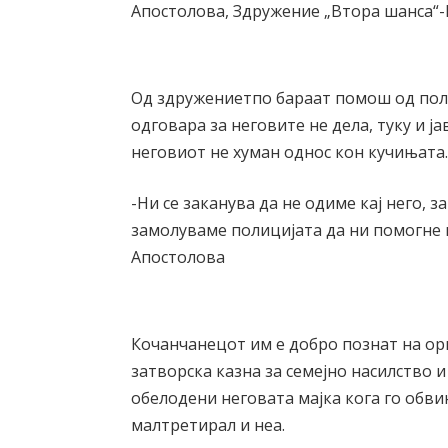
Апостолова, Здружение „Втора шанса“
Од здружениетпо бараат помош од поли
одговара за неговите не дела, туку и ја
неговиот не хуман однос кон кучињата
-Ни се заканува да не одиме кај него, з
замолуваме полицијата да ни помогне и 
Апостолова
Кочанчанецот им е добро познат на орг
затворска казна за семејно насилство и
обелодени неговата мајка кога го обви
малтретирал и неа.