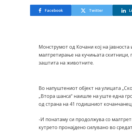
Facebook
Twitter
L
Монструмот од Кочани кој на јавноста 
малтретирање на кучињата скитници, п
заштита на животните.
Во напуштениот објект на улицата „Ск
„Втора шанса“ наишле на уште една г
од страна на 41 годишниот кочанчанец
-И понатаму си продолжува со малтре
кутрето пронајдено силувано во средат