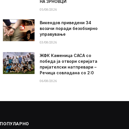
НА ЗРНОВЦИ
05/08/2026
Викендов приведени 34
возачи поради безобѕирно
управување
03/08/2026
ЖФК Каменица САСА со
победа ја отвори серијата
пријателски натпревари –
Речица совладана со 2:0
06/08/2026
ПОПУЛАРНО