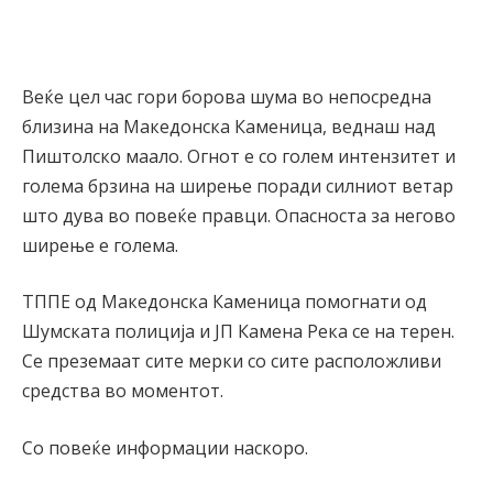
Веќе цел час гори борова шума во непосредна
близина на Македонска Каменица, веднаш над
Пиштолско маало. Огнот е со голем интензитет и
голема брзина на ширење поради силниот ветар
што дува во повеќе правци. Опасноста за негово
ширење е голема.
ТППЕ од Македонска Каменица помогнати од
Шумската полиција и ЈП Камена Река се на терен.
Се преземаат сите мерки со сите расположливи
средства во моментот.
Со повеќе информации наскоро.