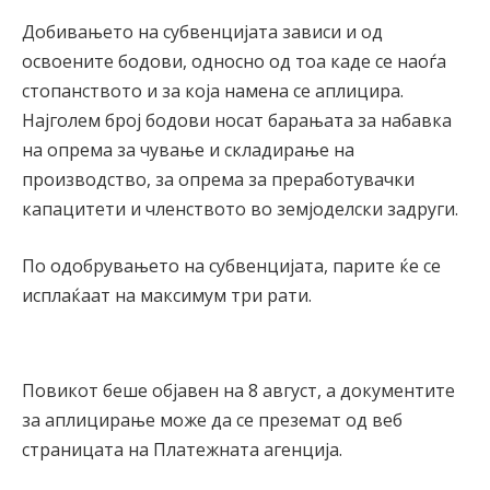
Добивањето на субвенцијата зависи и од
освоените бодови, односно од тоа каде се наоѓа
стопанството и за која намена се аплицира.
Најголем број бодови носат барањата за набавка
на опрема за чување и складирање на
производство, за опрема за преработувачки
капацитети и членството во земјоделски задруги.
По одобрувањето на субвенцијата, парите ќе се
исплаќаат на максимум три рати.
Повикот беше објавен на 8 август, а документите
за аплицирање може да се преземат од веб
страницата на Платежната агенција.