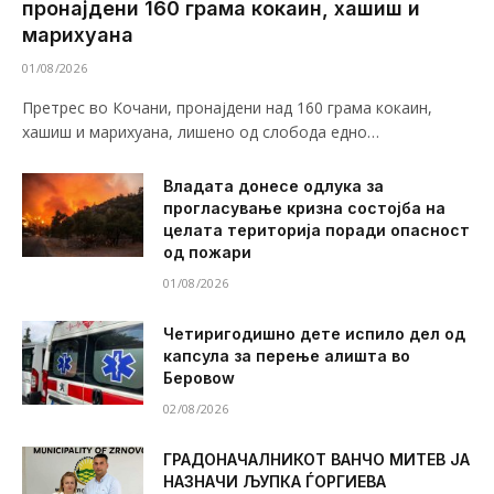
пронајдени 160 грама кокаин, хашиш и
марихуана
01/08/2026
Претрес во Кочани, пронајдени над 160 грама кокаин,
хашиш и марихуана, лишено од слобода едно…
Владата донесе одлука за
прогласување кризна состојба на
целата територија поради опасност
од пожари
01/08/2026
Четиригодишно дете испило дел од
капсула за перење алишта во
Беровоw
02/08/2026
ГРАДОНАЧАЛНИКОТ ВАНЧО МИТЕВ ЈА
НАЗНАЧИ ЉУПКА ЃОРГИЕВА