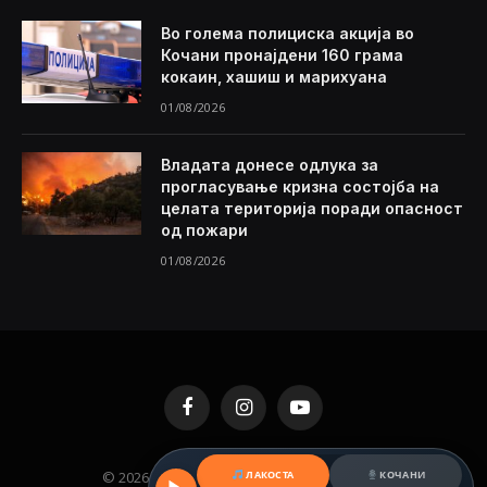
Во голема полициска акција во
Кочани пронајдени 160 грама
кокаин, хашиш и марихуана
01/08/2026
Владата донесе одлука за
прогласување кризна состојба на
целата територија поради опасност
од пожари
01/08/2026
Facebook
Instagram
YouTube
ЛАКОСТА
КОЧАНИ
© 2026 KAMENICA.MK. Designed by
MKNET
.