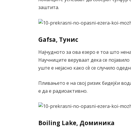
заштита.
Gafsa, Тунис
Најчудното за ова езеро е тоа што нена
Научниците веруваат дека се појавило 
уште е нејасно како сѐ се случило одед
Пливањето е на свој ризик бидејќи во
е да е радиоактивно.
Boiling Lake, Доминикa