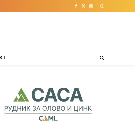
Facebook
X
Instagram
(Twitter)
КТ