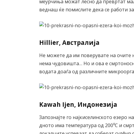
меурчиња можат лесно да превртат мал 
веднаш ќе помислите дека се работи з
Hillier, Австралија
Не можете да им поверувате на очите н
нема чудовишта… Но и ова е смртоносно
водата доаѓа од различните микроорга
Kawah Ijen, Индонезија
Запознајте го најкиселинското езеро на
дното има температура од 200⁰С и смрто
локалците успеваат да соберат сулфур 