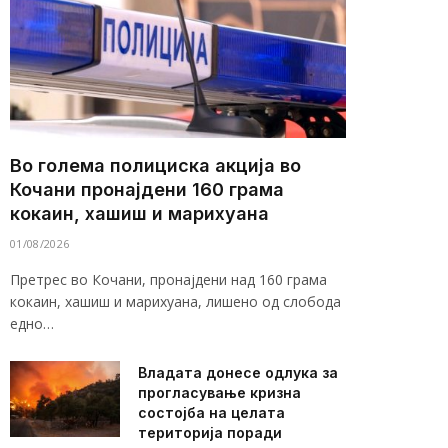
Во голема полициска акција во
Кочани пронајдени 160 грама
кокаин, хашиш и марихуана
01/08/2026
Претрес во Кочани, пронајдени над 160 грама
кокаин, хашиш и марихуана, лишено од слобода
едно…
Владата донесе одлука за
прогласување кризна
состојба на целата
територија поради