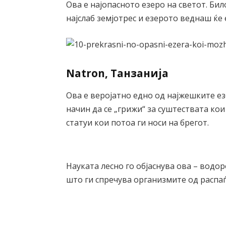
Ова е најопасното езеро на светот. Бил
најслаб земјотрес и езерото веднаш ќе
Natron, Танзанија
Ова е веројатно едно од најжешките езе
начин да се „грижи“ за суштествата ко
статуи кои потоа ги носи на брегот.
Науката лесно го објаснува ова – водо
што ги спречува организмите од распа