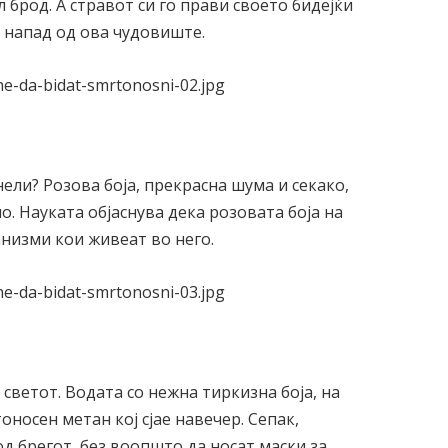
брод. А стравот си го прави своето бидејќи
а напад од ова чудовиште.
ели? Розова боја, прекрасна шума и секако,
. Науката објаснува дека розовата боја на
низми кои живеат во него.
 светот. Водата со нежна тиркизна боја, на
носен метан кој сјае навечер. Сепак,
од брегот, без воопшто да носат маски за