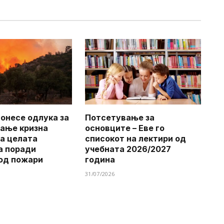
онесе одлука за
Потсетување за
ање кризна
основците – Еве го
на целата
списокот на лектири од
а поради
учебната 2026/2027
од пожари
година
31/07/2026