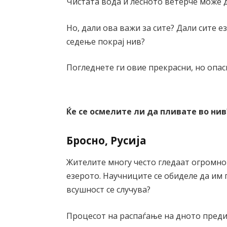
Чистата вода и лесното ветерче може 
Но, дали ова важи за сите? Дали сите 
седење покрај нив?
Погледнете ги овие прекрасни, но опас
Ќе се осмелите ли да пливате во нив
Бросно, Русија
Жителите многу често гледаат огромно
езерото. Научниците се обиделе да им п
всушност се случува?
Процесот на распаѓање на дното преди