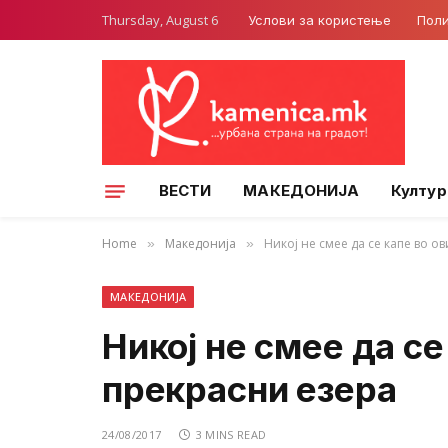
Thursday, August 6
Услови за користење
Поли
ВЕСТИ
МАКЕДОНИЈА
Култур
Home
Македонија
Никој не смее да се капе во о
»
»
МАКЕДОНИЈА
Никој не смее да се
прекрасни езера
24/08/2017
3 MINS READ