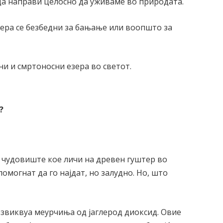
да направи целосно да уживаме во природата.
езера се безбедни за бањање или воопшто за
ни и смртоносни езера во светот.
?
 чудовиште кое личи на древен гуштер во
омогнат да го најдат, но залудно. Но, што
звиквуа меурчиња од јаглерод диоксид. Овие