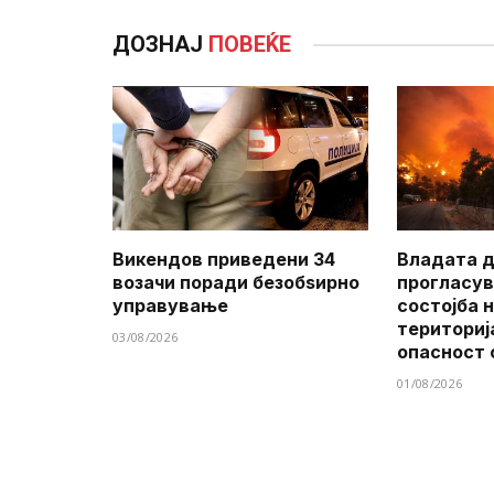
ДОЗНАЈ
ПОВЕЌЕ
Викендов приведени 34
Владата д
возачи поради безобѕирно
прогласув
управување
состојба 
териториј
03/08/2026
опасност 
01/08/2026