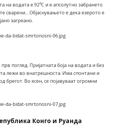
а на водата е 92⁰С и е апсолутно забрането
те сварени… Објаснувањето е дека езерото е
јано загреано.
прв поглед. Пријатната боја на водата и без
та лежи во внатрешноста. Има спонтани и
од брегот. Во есен, се појавуваат огромни
Република Конго и Руанда