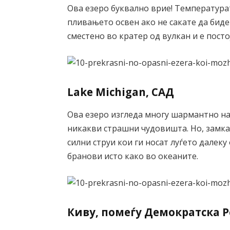
Ова езеро буквално врие! Температурат
пливањето освен ако не сакате да биде
сместено во кратер од вулкан и е посто
Lake Michigan, САД
Ова езеро изгледа многу шармантно на 
никакви страшни чудовишта. Но, замка
силни струи кои ги носат луѓето далеку 
бранови исто како во океаните.
Киву, помеѓу Демократска 