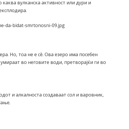
о каква вулканска активност или дури и
 експлодира.
ра. Но, тоа не е сѐ. Ова езеро има посебен
и умираат во неговите води, претворајќи ги во
родот и алкалноста создаваат сол и варовник,
ѓање.