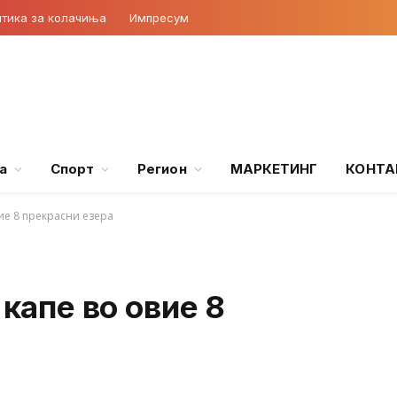
тика за колачиња
Импресум
а
Спорт
Регион
МАРКЕТИНГ
КОНТА
вие 8 прекрасни езера
 капе во овие 8