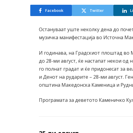
Facebook
Twitter
L
Остануваат уште неколку дена до поче
музичка манифестација во Источна Мак
И годинава, на Градскиот плоштад во 
до 28-ми август, ќе настапат некои од
го полнат градат и ќе придонесат за 
и Денот на рударите – 28-ми август. Г
општина Македонска Каменица и Рудни
Програмата за деветото Каменичко Кул