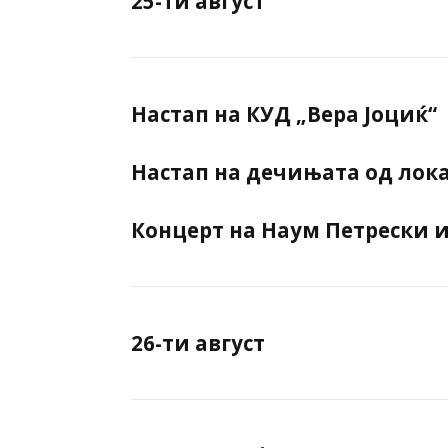
25-ти август
Настап на КУД „Вера Јоциќ“
Настап на дечињата од лок
Концерт на
Наум Петрески
26-ти август