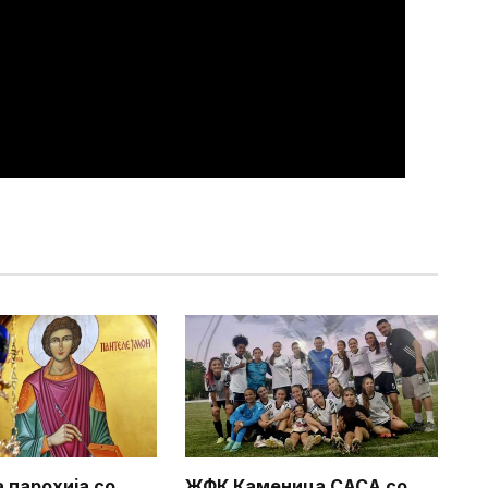
 парохија со
ЖФК Каменица САСА со