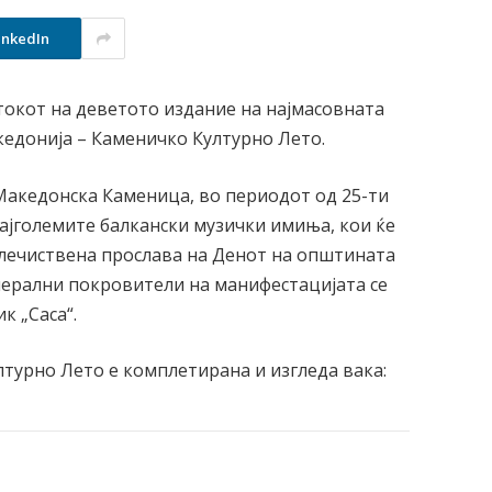
inkedIn
токот на деветото издание на најмасовната
едонија – Каменичко Културно Лето.
Македонска Каменица, во периодот од 25-ти
 најголемите балкански музички имиња, кои ќе
велечиствена прослава на Денот на општината
енерални покровители на манифестацијата се
к „Саса“.
турно Лето е комплетирана и изгледа вака: