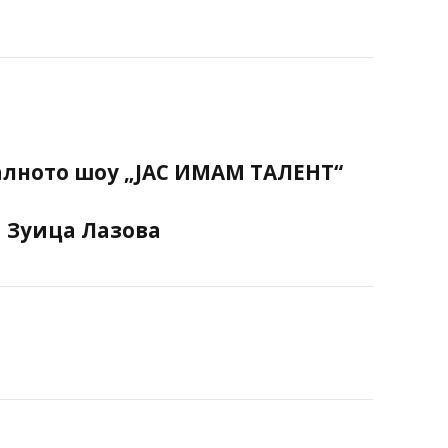
алното шоу „ЈАС ИМАМ ТАЛЕНТ“
и
Зуица Лазова