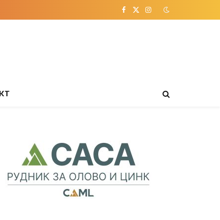
Facebook
X
Instagram
(Twitter)
КТ