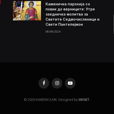
Каменичка парохија со
повик до верниците: Утре
заедничка молитва за
Светите Седмочисленици и
Свети Пантелејмон
08/08/2026
Facebook
Instagram
YouTube
© 2026 KAMENICA.MK. Designed by
MKNET
.