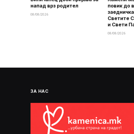
напад врз родител
повик до 
заедничка
08/08/2026
Светите 
и Свети П
08/08/2026
ЗА НАС