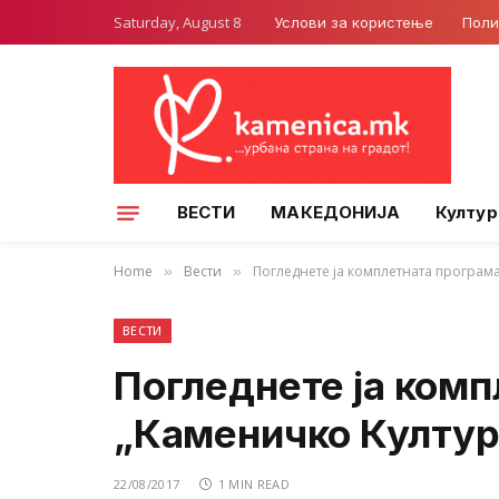
Saturday, August 8
Услови за користење
Поли
ВЕСТИ
МАКЕДОНИЈА
Култур
Home
Вести
Погледнете ја комплетната програма
»
»
ВЕСТИ
Погледнете ја комп
„Каменичко Култур
22/08/2017
1 MIN READ