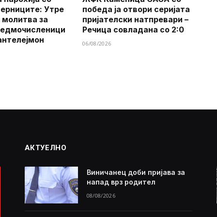
верниците: Утре
победа ја отвори серијата
 молитва за
пријателски натпревари –
Седмочисленици
Речица совладана со 2:0
антелејмон
06/08/2026
АКТУЕЛНО
Виничанец доби пријава за
напад врз родител
08/08/2026