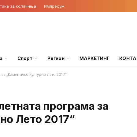
тика за колачиња
Импресум
а
Спорт
Регион
МАРКЕТИНГ
КОНТА
 за „Каменичко Културно Лето 2017“
летната програма за
но Лето 2017“