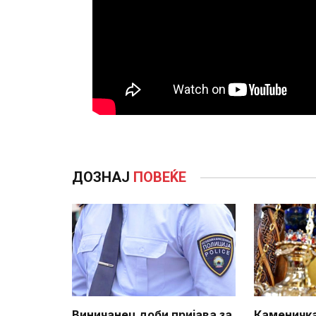
ДОЗНАЈ
ПОВЕЌЕ
Виничанец доби пријава за
Каменичка