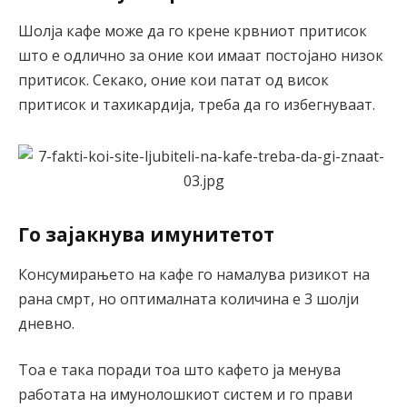
Шолја кафе може да го крене крвниот притисок
што е одлично за оние кои имаат постојано низок
притисок. Секако, оние кои патат од висок
притисок и тахикардија, треба да го избегнуваат.
Го зајакнува имунитетот
Консумирањето на кафе го намалува ризикот на
рана смрт, но оптималната количина е 3 шолји
дневно.
Тоа е така поради тоа што кафето ја менува
работата на имунолошкиот систем и го прави