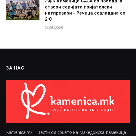
ЖФК Каменица САСА со победа ја
отвори серијата пријателски
натпревари – Речица совладана со
2:0
06/08/2026
ЗА НАС
Kamenica.mk – Вести од срцето на Македонска Каменица