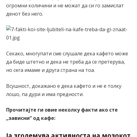
огромни количини и не можат да си го замислат
денот без него.
Секако, многупати сме слушале дека кафето може
да биде штетно и дека не треба да се претерува,
но сега имаме и друга страна на тоа.
Всушност, докажано е дека кафето и не е толку
лошо, па дури и има предности.
Прочитајте ги овие неколку факти ако сте
„зависни“ од кафе:
Ја зголемува активноста на мозокот