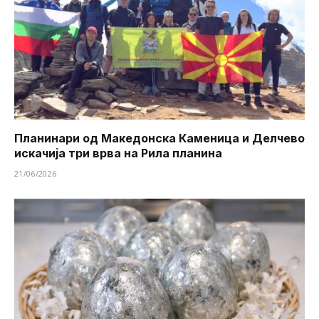
Планинари од Македонска Каменица и Делчево
искачија три врва на Рила планина
21/06/2026