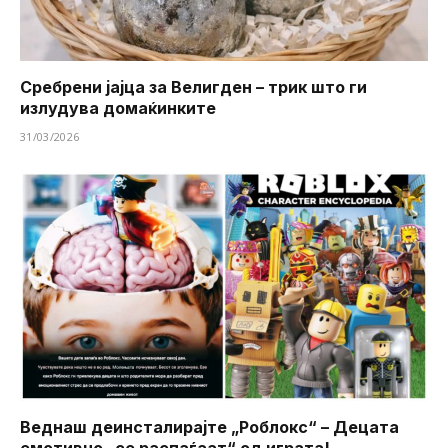
Сребрени јајца за Велигден – трик што ги
излудува домаќинките
31/03/2026
Веднаш деинсталирајте „Роблокс“ – Децата