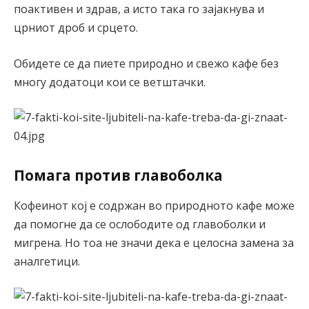
поактивен и здрав, а исто така го зајакнува и
црниот дроб и срцето.
Обидете се да пиете природно и свежо кафе без
многу додатоци кои се ветштачки.
Помага против главоболка
Кофеинот кој е содржан во природното кафе може
да помогне да се ослободите од главоболки и
мигрена. Но тоа не значи дека е целосна замена за
аналгетици.