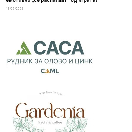
емотивно „се распаѓаат“ од играта!
18/02/2026