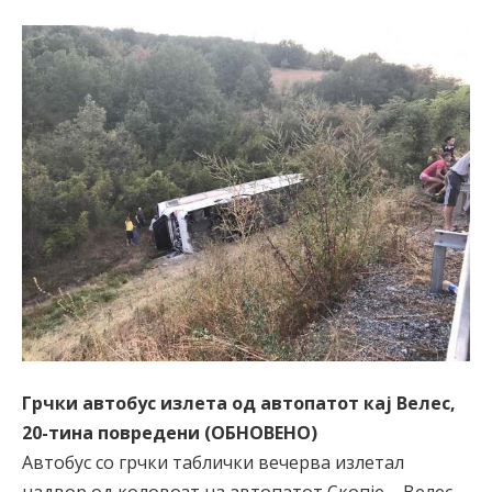
Грчки автобус излета од автопатот кај Велес,
20-тина повредени (ОБНОВЕНО)
Автобус со грчки таблички вечерва излетал
надвор од коловозт на автопатот Скопје – Велес.