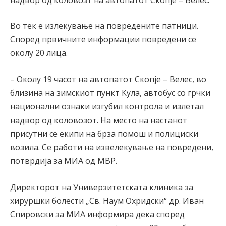
Во тек е излекување на повредените патници.
Според првичните информации повредени се
околу 20 лица.
– Околу 19 часот на автопатот Скопје – Велес, во
близина на зимскиот пункт Кула, автобус со грчки
национални ознаки изгубил контрола и излетал
надвор од коловозот. На место на настанот
присутни се екипи на брза помош и полициски
возила. Се работи на извелекување на повредени,
потврдија за МИА од МВР.
Директорот на Универзитетската клиника за
хируршки болести „Св. Наум Охридски“ др. Иван
Спировски за МИА информира дека според