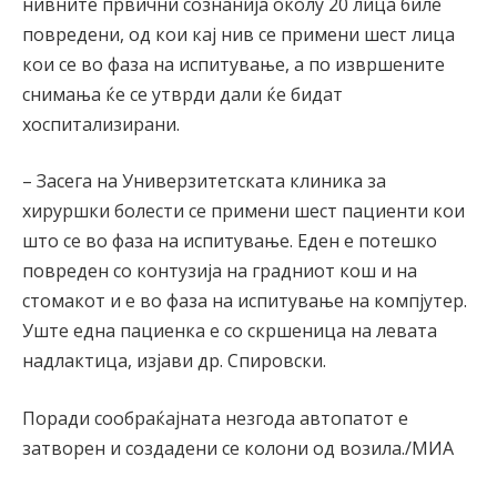
нивните првични сознанија околу 20 лица биле
повредени, од кои кај нив се примени шест лица
кои се во фаза на испитување, а по извршените
снимања ќе се утврди дали ќе бидат
хоспитализирани.
– Засега на Универзитетската клиника за
хируршки болести се примени шест пациенти кои
што се во фаза на испитување. Еден е потешко
повреден со контузија на градниот кош и на
стомакот и е во фаза на испитување на компјутер.
Уште една пациенка е со скршеница на левата
надлактица, изјави др. Спировски.
Поради сообраќајната незгода автопатот е
затворен и создадени се колони од возила./МИА