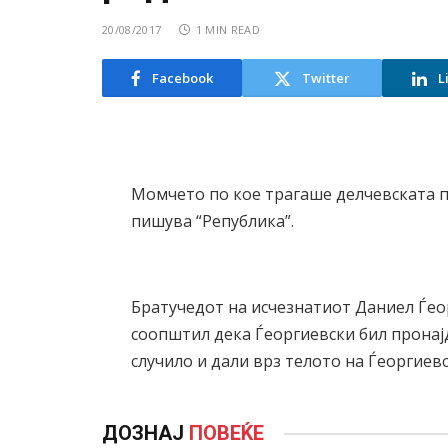
20/08/2017
1 MIN READ
Facebook
Twitter
L
Момчето по кое трагаше делчевската 
пишува “Република”.
Братучедот на исчезнатиот Даниел Ѓеор
соопштил дека Ѓеоргиевски бил прона
случило и дали врз телото на Ѓеоргиев
ДОЗНАЈ
ПОВЕЌЕ