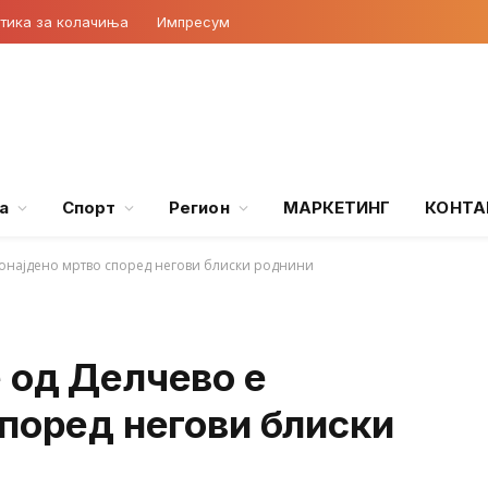
тика за колачиња
Импресум
а
Спорт
Регион
МАРКЕТИНГ
КОНТА
ронајдено мртво според негови блиски роднини
 од Делчево е
поред негови блиски