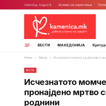
Saturday, August 8
Услови за користење
Поли
ВЕСТИ
МАКЕДОНИЈА
Култур
Home
Вести
Исчезнатото момче од Делчево е п
»
»
ВЕСТИ
Исчезнатото момче
пронајдено мртво с
роднини