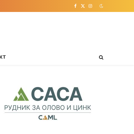
Facebook
X
Instagram
(Twitter)
КТ