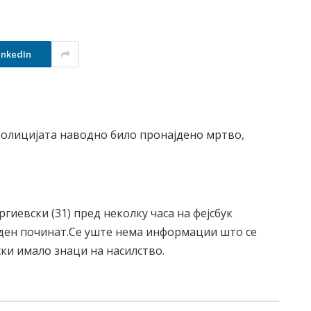
inkedIn
полицијата наводно било пронајдено мртво,
гиевски (31) пред неколку часа на фејсбук
јден починат.Се уште нема информации што се
ски имало знаци на насилство.