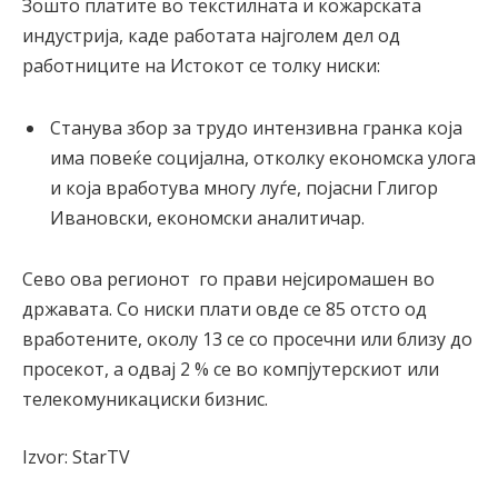
Зошто платите во текстилната и кожарската
индустрија, каде работата најголем дел од
работниците на Истокот се толку ниски:
Станува збор за трудо интензивна гранка која
има повеќе социјална, отколку економска улога
и која вработува многу луѓе, појасни Глигор
Ивановски, економски аналитичар.
Сево ова регионот го прави нејсиромашен во
државата. Со ниски плати овде се 85 отсто од
вработените, околу 13 се со просечни или близу до
просекот, а одвај 2 % се во компјутерскиот или
телекомуникациски бизнис.
Izvor: StarTV