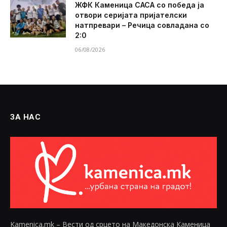
ЖФК Каменица САСА со победа ја
отвори серијата пријателски
натпревари – Речица совладана со
2:0
06/08/2026
ЗА НАС
Kamenica.mk – Вести од срцето на Македонска Каменица