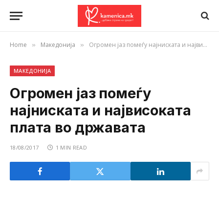
Home
Македонија
Огромен јаз помеѓу најниската и највисоката плата во државата
»
»
МАКЕДОНИЈА
Огромен јаз помеѓу
најниската и највисоката
плата во државата
18/08/2017
1 MIN READ