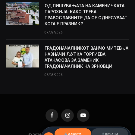
ОД ПИШУВАЊАТА НА КАМЕНИЧКАТА
ПАРОХИЈА: КАКО ТРЕБА
ПРАВОСЛАВНИТЕ ДА СЕ ОДНЕСУВААТ
КОГА Е ПРАЗНИК?
07/08/2026
ГРАДОНАЧАЛНИКОТ ВАНЧО МИТЕВ ЈА
НАЗНАЧИ ЉУПКА ЃОРГИЕВА
АТАНАСОВА ЗА ЗАМЕНИК
ГРАДОНАЧАЛНИК НА ЗРНОВЦИ
05/08/2026
Facebook
Instagram
YouTube
© 2026 KAMENICA.MK. Designed by
MKNET
.
ЛАКОСТА
КОЧАНИ