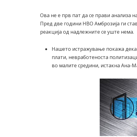
Ова не е прв пат да се прави анализа 
Пред две години НВО Амброзија ги ста
реакција од надлежните се уште нема.
Нашето истражување покажа дека 
плати, невработеноста политизац
во малите средини, истакна Ана-М