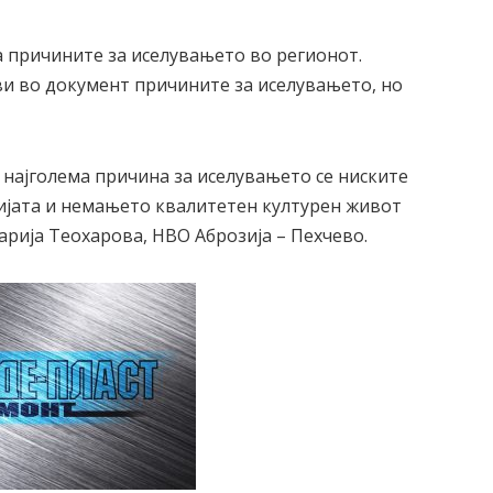
на причините за иселувањето во регионот.
ви во документ причините за иселувањето, но
најголема причина за иселувањето се ниските
ијата и немањето квалитетен културен живот
арија Теохарова, НВО Аброзија – Пехчево.