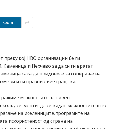
inkedIn
от преку кој НВО организации ќе ги
 Каменица и Пехчево за да си ги вратат
Каменица сака да придонесе за сопирање на
змери и ги празни овие градови.
стражиме можностите за нивен
неколку сегменти, да се видат можностите што
враѓање на иселениците,програмите на
ата искористеност од страна на
дат условите за инвестиции во земјоделството