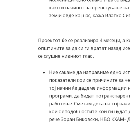
како и начинот за пренесување на
земји овде кај нас, кажа Влатко 
Проектот ќе се реализира 4 месеци, а 
општините за да си ги вратат назад исе
се слушне нивниот глас .
Ние сакаме да направиме едно ис
показатели кои се причините за ч
тој начин ќе дадеме информации 
програми, да бидат потранспарен
работење. Сметам дека на тој нач
кои с еподобностите кои ги нудат
рече Зоран Биковски, НВО КХАМ- 