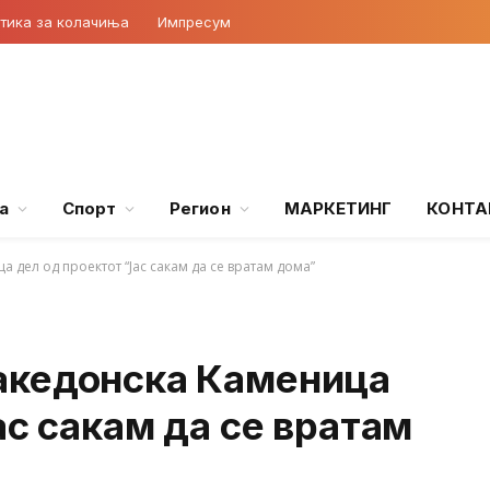
тика за колачиња
Импресум
а
Спорт
Регион
МАРКЕТИНГ
КОНТА
 дел од проектот “Јас сакам да се вратам дома”
акедонска Каменица
ас сакам да се вратам