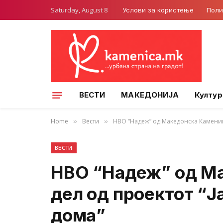
Saturday, August 8
Услови за користење
Поли
ВЕСТИ
МАКЕДОНИЈА
Култур
Home
Вести
НВО “Надеж” од Македонска Каменица
»
»
ВЕСТИ
НВО “Надеж” од М
дел од проектот “Ј
дома”