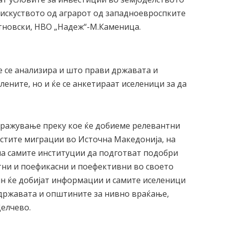
 искуството од аграрот од западноевроспките
Ситновски, НВО „Надеж“-М.Каменица.
ќе се анализира и што прави државата и
лените, но и ќе се анкетираат иселеници за да
тражување преку кое ќе добиеме релевантни
естите миграции во Источна Македонија, на
на самите институции да подготват подобри
тни и поефикасни и поефективни во своето
ин ќе добијат информации и самите иселеници
 државата и општините за нивно враќање,
Делчево.