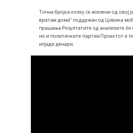
Точна бројка колку се иселени од овој р
вратам дома“ поддржан од Цивика моби
прашање.Резултатите од анализите ќе 
но и политичките партии.Проектот е п
илјади денари.