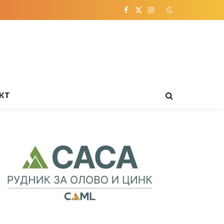
Facebook
X
Instagram
(Twitter)
КТ