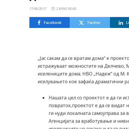
17/08/2017
2 MINS READ
Facebook
Twitter
L
„Јас сакам да се вратам дома“ е проект
истражуваат можностите на Делчево, М.
иселениците дома. НВО „Надеж“ од М. 
иселувањето кое зафаќа драматични ра
Нашата цел со проектот е да ги и
повраток,проектот е да се видат 
ги нуди локалната самоуправа за 
Агенцијата за вработување и нивн
иселениците,но секако и да се ви