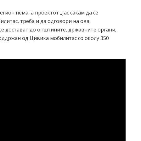
егион нема, а проектот „Јас сакам да се
литас, треба и да одговори на ова
се достават до општините, државните органи,
оддржан од Цивика мобилитас со околу 350