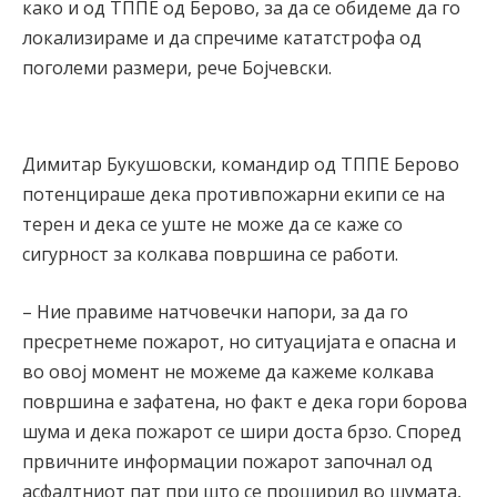
како и од ТППЕ од Берово, за да се обидеме да го
локализираме и да спречиме кататстрофа од
поголеми размери, рече Бојчевски.
Димитар Букушовски, командир од ТППЕ Берово
потенцираше дека противпожарни екипи се на
терен и дека се уште не може да се каже со
сигурност за колкава површина се работи.
– Ние правиме натчовечки напори, за да го
пресретнеме пожарот, но ситуацијата е опасна и
во овој момент не можеме да кажеме колкава
површина е зафатена, но факт е дека гори борова
шума и дека пожарот се шири доста брзо. Според
првичните информации пожарот започнал од
асфалтниот пат при што се проширил во шумата,