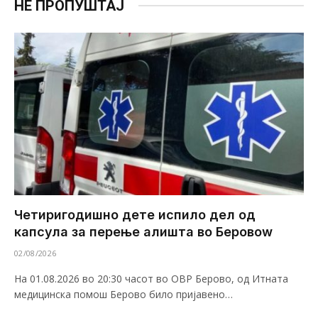
НЕ ПРОПУШТАЈ
Четиригодишно дете испило дел од
капсула за перење алишта во Беровоw
02/08/2026
На 01.08.2026 во 20:30 часот во ОВР Берово, од Итната
медицинска помош Берово било пријавено…