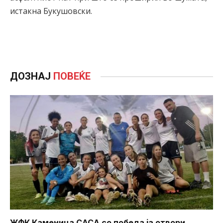
истакна Букушовски.
ДОЗНАЈ
ПОВЕЌЕ
ЖФК Каменица САСА со победа ја отвори