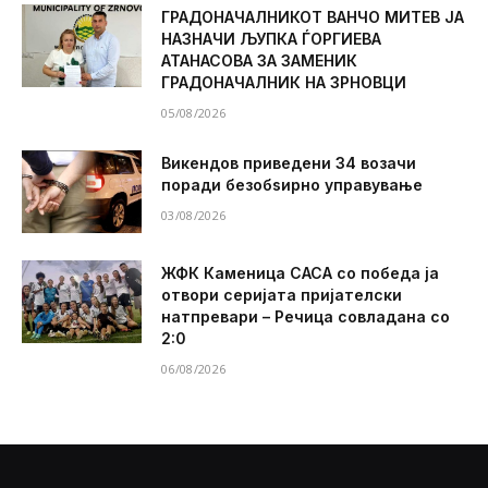
ГРАДОНАЧАЛНИКОТ ВАНЧО МИТЕВ ЈА
НАЗНАЧИ ЉУПКА ЃОРГИЕВА
АТАНАСОВА ЗА ЗАМЕНИК
ГРАДОНАЧАЛНИК НА ЗРНОВЦИ
05/08/2026
Викендов приведени 34 возачи
поради безобѕирно управување
03/08/2026
ЖФК Каменица САСА со победа ја
отвори серијата пријателски
натпревари – Речица совладана со
2:0
06/08/2026