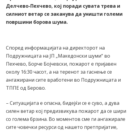
Делчево-Пехчево, кој поради сувата трева и
силниот ветар се заканува да уништи големи
површини борова шума.
Според информацијата на директорот на
Подружницата на ЈП „Македонски шуми“ во
Пехчево, Борче Бојчевски, пожарот е пријавен
околу 16:30 часот, а на теренот за гаснење се
ангажирани сите вработени во Подружницата и
ТППЕ од Берово.
– Ситуацијата е опасна, бидејќи се е суво, а дува
силен ветар кој предизвикува пожарот да се шири
со голема брзина. Во моментов сме ги ангажирале
сите човечки ресурси од нашето претпријатие,