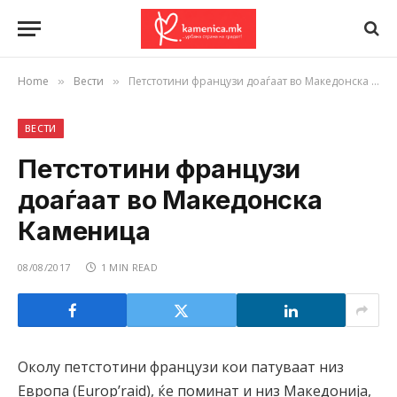
Home
Вести
Петстотини французи доаѓаат во Македонска Каменица
»
»
ВЕСТИ
Петстотини французи
доаѓаат во Македонска
Каменица
08/08/2017
1 MIN READ
Околу петстотини французи кои патуваат низ
Европа (Europ’raid), ќе поминат и низ Македонија,