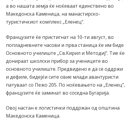
а во нашата земја ќе ноќеваат единствено во
Македонска Каменица, на манастирско-
туристичкиот комплекс „Еленец“.
Французите ќе пристигнат на 10-ти август, во
попладневните часови и прва станица ќе им биде
Основното училиште „Св.Кирил и Методиј“. Тие ќе
донираат школски прибор за учениците во
основното училиште. Предвидено е да се оддржи
и дефиле, бидејќи сите овие млади авантуристи
патуваат со Пежо 205. По ноќевањето на „Еленец“,
французите ќе заминат во соседна Бугарија.
Овој настан е логистички поддржан од општина
Македонска Каменица.