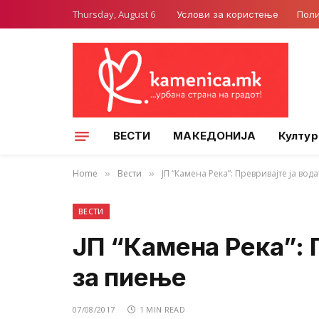
Thursday, August 6
Услови за користење
Поли
ВЕСТИ
МАКЕДОНИЈА
Култур
Home
Вести
ЈП “Камена Река”: Превривајте ја вод
»
»
ВЕСТИ
ЈП “Камена Река”: 
за пиење
07/08/2017
1 MIN READ