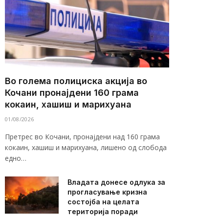
Во голема полициска акција во
Кочани пронајдени 160 грама
кокаин, хашиш и марихуана
01/08/2026
Претрес во Кочани, пронајдени над 160 грама
кокаин, хашиш и марихуана, лишено од слобода
едно…
Владата донесе одлука за
прогласување кризна
состојба на целата
територија поради