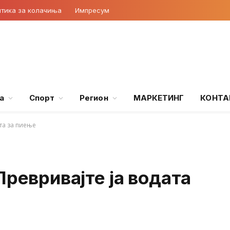
тика за колачиња
Импресум
а
Спорт
Регион
МАРКЕТИНГ
КОНТА
ата за пиење
Превривајте ја водата