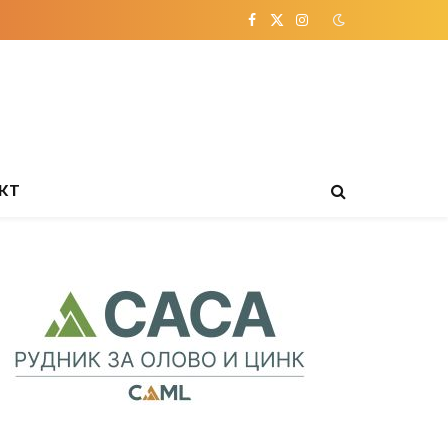
Facebook
X
Instagram
(Twitter)
КТ