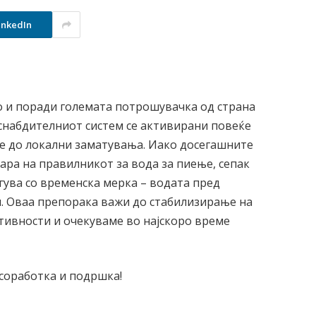
inkedIn
о и поради големата потрошувачка од страна
оснабдителниот систем се активирани повеќе
де до локални заматувања. Иако досегашните
ара на правилникот за вода за пиење, сепак
гува со временска мерка – водата пред
. Оваа препорака важи до стабилизирање на
ктивности и очекуваме во најскоро време
соработка и подршка!