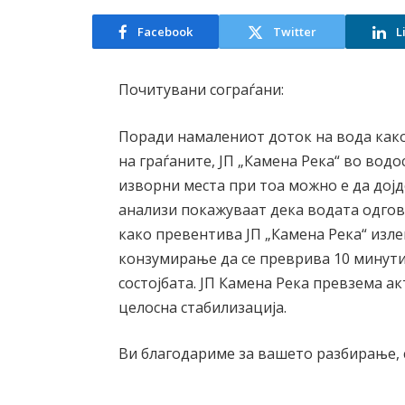
Facebook
Twitter
L
Почитувани сограѓани:
Поради намалениот доток на вода как
на граѓаните, ЈП „Камена Река“ во вод
изворни места при тоа можно е да дој
анализи покажуваат дека водата одгов
како превентива ЈП „Камена Река“ изле
конзумирање да се преврива 10 минути
состојбата. ЈП Камена Река превзема а
целосна стабилизација.
Ви благодариме за вашето разбирање, 