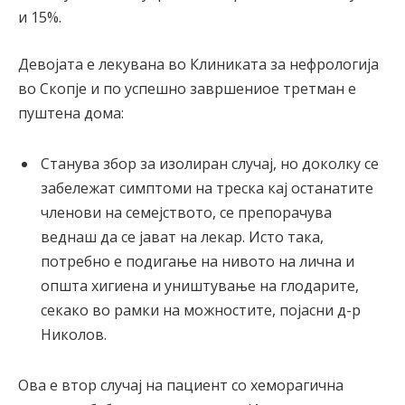
и 15%.
Девојата е лекувана во Клиниката за нефрологија
во Скопје и по успешно завршениое третман е
пуштена дома:
Станува збор за изолиран случај, но доколку се
забележат симптоми на треска кај останатите
членови на семејството, се препорачува
веднаш да се јават на лекар. Исто така,
потребно е подигање на нивото на лична и
општа хигиена и уништување на глодарите,
секако во рамки на можностите, појасни д-р
Николов.
Ова е втор случај на пациент со хеморагична