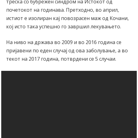
треска со бубрежен синдром на Истокот од
почетокот на годинава. Претходно, во април,
истиот е изолиран кај повозрасен маж од Кочани,
кој исто така успешно го завршил лекувањето.
На ниво на држава во 2009 и во 2016 година се
пријавени по еден случај од ова заболување, а во
текот на 2017 година, потврдени се 5 случаи.