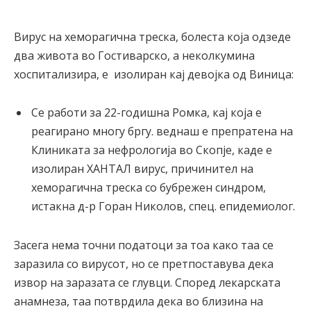
Вирус на хеморагична треска, болеста која одзеде
два живота во Гостиварско, а неколкумина
хоспитализира, е изолиран кај девојка од Виница:
Се работи за 22-годишна Ромка, кај која е
реагирано многу бргу. веднаш е препратена на
Клиниката за нефрологија во Скопје, каде е
изолиран ХАНТАЛ вирус, причинител на
хеморагична треска со бубрежен синдром,
истакна д-р Горан Николов, спец. епидемиолог.
Засега нема точни податоци за тоа како таа се
заразила со вирусот, но се претпоставува дека
извор на заразата се глувци. Според лекарската
анамнеза, таа потврдила дека во близина на