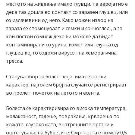
местото на живеење имало глувци, па веројатно е
дека таа дошла во контакт со заразен глушец, или
со излачевини од него. Како можен извор на
зараза се споменуваат и семки и сончоглед , а за
кои постои сомнеж дека би можеле да бидат
контаминирани со урина, измет или плунка од
глушец кој го содржи вирусот на хеморагична
треска.
Станува збор за болест која има сезонски
карактер, најголем број на случаи се регистрираат
во пролет, почеток на летото и есента.
Болеста се карактеризира со висока температура,
малаксаност, гадење, повраќање, крварења по
кожата, слузокожата, внатрешните органи и
oштетување на бубрезите. Смртноста е помеѓу 0,5