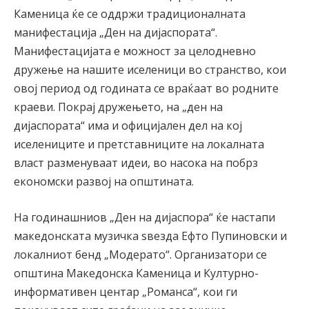
Каменица ќе се оддржи традиционалната
манифестација „Ден на дијаспората“.
Манифестацијата е можност за целодневно
дружење на нашите иселеници во странство, кои
овој период од годината се враќаат во родните
краеви. Покрај дружењето, на „ден на
дијаспората“ има и официјален дел на кој
иселениците и претставниците на локалната
власт разменуваат идеи, во насока на побрз
економски развој на општината.
На годинашниов „Ден на дијаспора“ ќе настапи
македонската музичка ѕвезда Ефто Пупиновски и
локалниот бенд „Модерато“. Организатори се
општина Македонска Каменица и Културно-
информативен центар „Романса“, кои ги