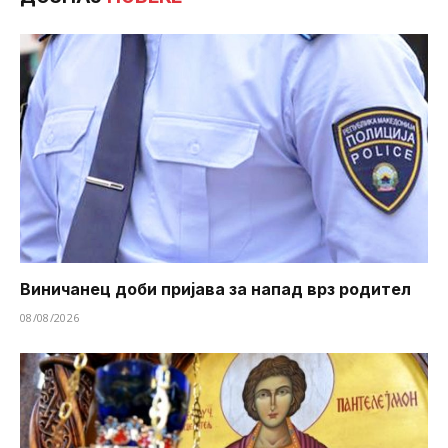
Виничанец доби пријава за напад врз родител
08/08/2026