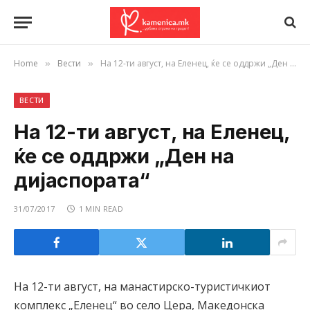
Home
Вести
На 12-ти август, на Еленец, ќе се оддржи „Ден на дијаспората“
»
»
ВЕСТИ
На 12-ти август, на Еленец,
ќе се оддржи „Ден на
дијаспората“
31/07/2017
1 MIN READ
На 12-ти август, на манастирско-туристичкиот
комплекс „Еленец“ во село Цера, Македонска