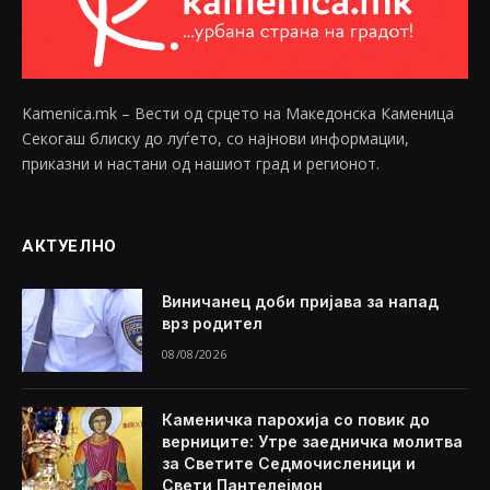
Kamenica.mk – Вести од срцето на Македонска Каменица
Секогаш блиску до луѓето, со најнови информации,
приказни и настани од нашиот град и регионот.
АКТУЕЛНО
Виничанец доби пријава за напад
врз родител
08/08/2026
Каменичка парохија со повик до
верниците: Утре заедничка молитва
за Светите Седмочисленици и
Свети Пантелејмон