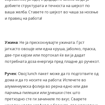
добиете структурата и течноста на шејкот по
ваша желба. Ставете го шејкот во чаша за носење
и правец на работа!
Ужина
: Не ја прескокнувајте ужината. Грст
јаткасто овошје или една круша, јаболко, праска,
две-три кајсии или портокал ќе ви ја дадат
потребната доза енергија пред пладне до ручекот.
Ручек
: Овој lunch пакет може да го подготвите од
дома и да го носите на работа: Испечете во
алуминиумска фолија во рерна едно или две
парчиња пилешки или јунешки стек што
претходно сте ги зачиниле по вкус. Сварете