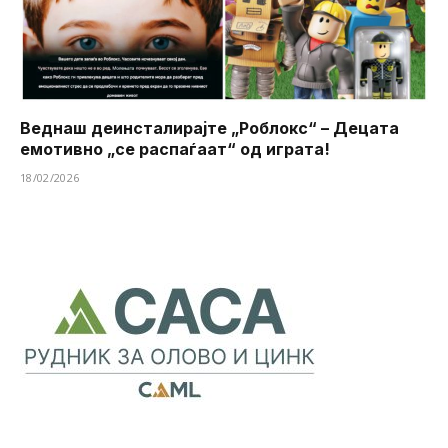
Веднаш деинсталирајте „Роблокс“ – Децата
емотивно „се распаѓаат“ од играта!
18/02/2026