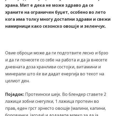
храна. Мит е дека не може здраво да се
храните на ограничен буџет, особено во лето
кога има толку многу достапни здрави и свежи
намирници како сезонско овошје и зеленчук.
Овие оброци може да ги подготвите лесно и брзо
и да ги понесете со себе на работа и да ја внесете
дневната доза хранливи состојки, витамини и
минерали што ќе ви дадат енергија во текот на
целиот ден.
Појадок:
Протеински шејк. Во блендер ставете 2
лажици зобни снегулки, 1 лажица протеин во
прав, еден грст зрнесто овошје (малини, капини,
боровинки, јагоди) и додадете млеко за да ја