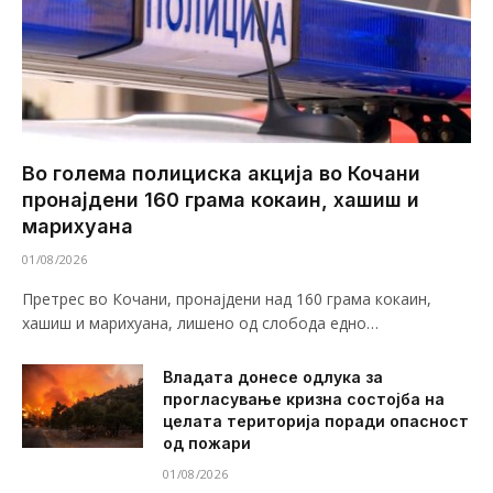
Во голема полициска акција во Кочани
пронајдени 160 грама кокаин, хашиш и
марихуана
01/08/2026
Претрес во Кочани, пронајдени над 160 грама кокаин,
хашиш и марихуана, лишено од слобода едно…
Владата донесе одлука за
прогласување кризна состојба на
целата територија поради опасност
од пожари
01/08/2026