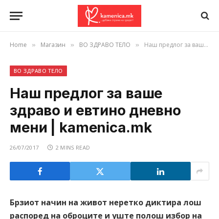
Home
Магазин
ВО ЗДРАВО ТЕЛО
Наш предлог за ваше здраво и евтино дневно мени | kamenica.mk
»
»
»
ВО ЗДРАВО ТЕЛО
Наш предлог за ваше
здраво и евтино дневно
мени | kamenica.mk
26/07/2017
2 MINS READ
Брзиот начин на живот неретко диктира лош
распоред на оброците и уште полош избор на