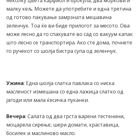
неколку цвета карфиол и брокула, два моркови и
малку кељ. Можете да употребите и една третина
од готово пакување замрзната мешавина
зеленчук. Тоа ќе ви биде прилогот за месото. Ова
може лесно да го спакувате во сад со вакуум капак
што лесно се транспортира. Ако сте дома, почнете
го ручекот со шолја бистра супа од зеленчук.
Ужина
: Една шолја слатка павлака со ниска
масленост измешана со една лажица слатко од
јагоди или мала ќесичка пуканки.
Вечера
: Салата од два грста варени тестенини,
моцарела сирење, шери домати, краставица,
босилек и маслиново масло.