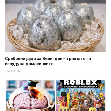
Сребрени јајца за Велигден – трик што ги
излудува домаќинките
31/03/2026