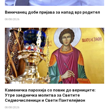
Виничанец доби пријава за напад врз родител
08/08/2026
Каменичка парохија со повик до верниците:
Утре заедничка молитва за Светите
Седмочисленици и Свети Пантелејмон
08/08/2026