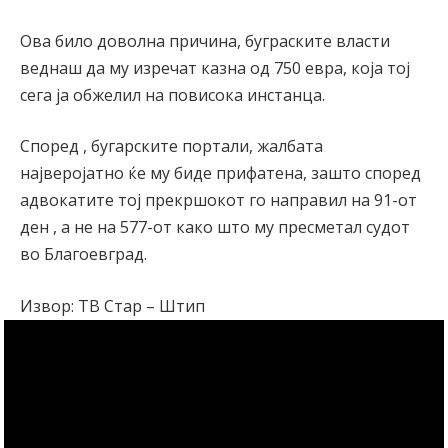
Ова било доволна причина, буграските власти
веднаш да му изречат казна од 750 евра, која тој
сега ја обжелил на повисока инстанца.
Според , бугарските портали, жалбата
најверојатно ќе му биде прифатена, зашто според
адвокатите тој прекршокот го направил на 91-от
ден , а не на 577-от како што му пресметал судот
во Благоевград.
Извор: ТВ Стар – Штип