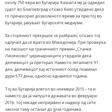
околу 750 евра во Бугарија. Казната му ја одредил
судот во Благоевград откако било утврдено дека
го пречекорил дозволеното време за престој во
Бугарија, јавуваат бугарските медиуми.
За сторениот прекршок се разбрало, откако тој
одлучил да се врати во Македонија. При проверка
на пасошот на граничниот премин „Станке
Лисичково“ церинарниците утврдиле дека
делчевецот ја претерал. Наместо легалните 91
ден, делчевецот кај источниот сосед поминал
дури 577 дена, односно еднаипол година.
Тој во Бугарија влегол во ноември 2015 –та и
наместо да ја напушти државата во февруари
2016, тој никаде непријавен и надвор од сите
закони таму останал до јуни годинава.