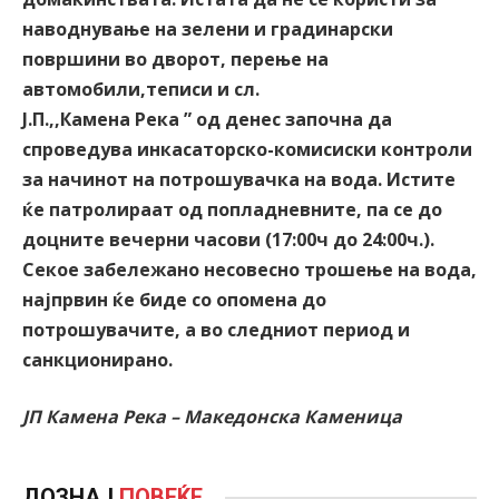
наводнување на зелени и градинарски
површини во дворот, перење на
автомобили,теписи и сл.
Ј.П.,,Камена Река ” од денес започна да
спроведува инкасаторско-комисиски контроли
за начинот на потрошувачка на вода. Истите
ќе патролираат од попладневните, па се до
доцните вечерни часови (17:00ч до 24:00ч.).
Секое забележано несовесно трошење на вода,
најпрвин ќе биде со опомена до
потрошувачите, а во следниот период и
санкционирано.
ЈП Камена Река – Македонска Каменица
ДОЗНАЈ
ПОВЕЌЕ