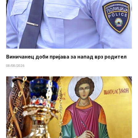
Виничанец доби пријава за напад врз родител
08/08/2026